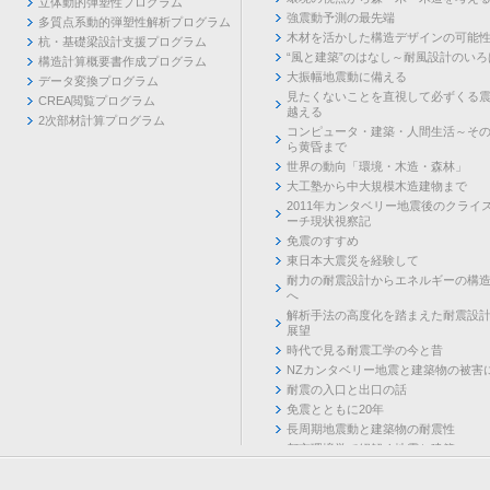
立体動的弾塑性プログラム
強震動予測の最先端
多質点系動的弾塑性解析プログラム
木材を活かした構造デザインの可能
杭・基礎梁設計支援プログラム
“風と建築”のはなし～耐風設計のいろ
構造計算概要書作成プログラム
大振幅地震動に備える
データ変換プログラム
見たくないことを直視して必ずくる
CREA閲覧プログラム
越える
2次部材計算プログラム
コンピュータ・建築・人間生活～そ
ら黄昏まで
世界の動向「環境・木造・森林」
大工塾から中大規模木造建物まで
2011年カンタベリー地震後のクライ
ーチ現状視察記
免震のすすめ
東日本大震災を経験して
耐力の耐震設計からエネルギーの構
へ
解析手法の高度化を踏まえた耐震設
展望
時代で見る耐震工学の今と昔
NZカンタベリー地震と建築物の被害
耐震の入口と出口の話
免震とともに20年
長周期地震動と建築物の耐震性
都市環境学で紐解く地震と建築