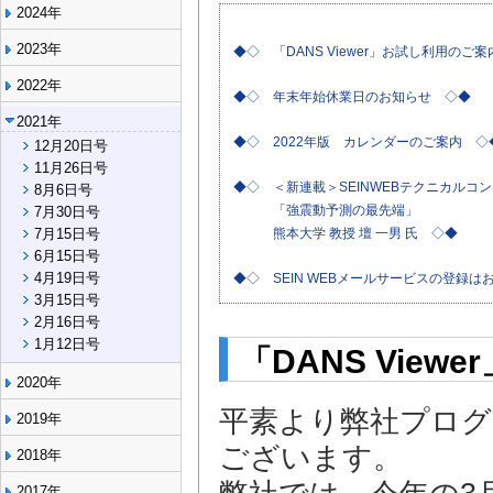
2024年
2023年
◆◇ 「DANS Viewer」お試し利用のご
2022年
◆◇ 年末年始休業日のお知らせ ◇◆
2021年
◆◇ 2022年版 カレンダーのご案内 ◇
12月20日号
11月26日号
◆◇ ＜新連載＞SEINWEBテクニカルコ
8月6日号
「強震動予測の最先端」
7月30日号
7月15日号
熊本大学 教授 壇 一男 氏 ◇◆
6月15日号
4月19日号
◆◇ SEIN WEBメールサービスの登録
3月15日号
2月16日号
1月12日号
「DANS Vie
2020年
平素より弊社プロ
2019年
ございます。
2018年
2017年