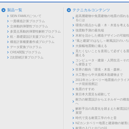
製品一覧
テクニカルコンテンツ
SEIN FAMILYについて
超高層建物や免震建物の地震の揺れ
るには
一貫構造計算プログラム
環境の視点から森・木・木造を考え
立体動的弾塑性プログラム
強震動予測の最先端
多質点系動的弾塑性解析プログラム
木材を活かした構造デザインの可能
杭・基礎梁設計支援プログラム
“風と建築”のはなし～耐風設計のいろ
構造計算概要書作成プログラム
大振幅地震動に備える
データ変換プログラム
見たくないことを直視して必ずくる
CREA閲覧プログラム
越える
2次部材計算プログラム
コンピュータ・建築・人間生活～そ
ら黄昏まで
世界の動向「環境・木造・森林」
大工塾から中大規模木造建物まで
2011年カンタベリー地震後のクライ
ーチ現状視察記
免震のすすめ
東日本大震災を経験して
耐力の耐震設計からエネルギーの構
へ
解析手法の高度化を踏まえた耐震設
展望
時代で見る耐震工学の今と昔
NZカンタベリー地震と建築物の被害
耐震の入口と出口の話