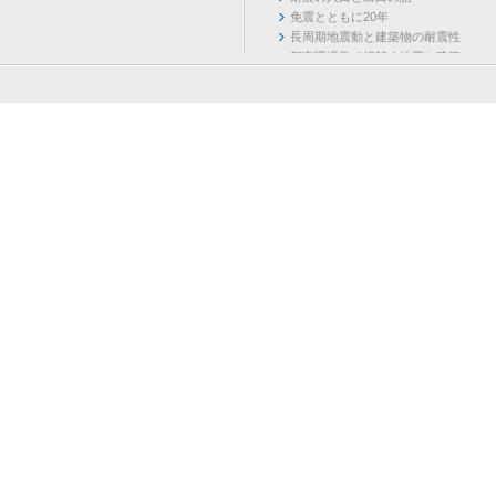
免震とともに20年
長周期地震動と建築物の耐震性
都市環境学で紐解く地震と建築