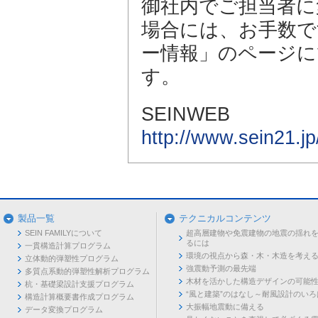
御社内でご担当者に
場合には、お手数です
ー情報」のページに
す。
SEINWEB
http://www.sein21.jp
製品一覧
テクニカルコンテンツ
SEIN FAMILYについて
超高層建物や免震建物の地震の揺れ
るには
一貫構造計算プログラム
環境の視点から森・木・木造を考え
立体動的弾塑性プログラム
強震動予測の最先端
多質点系動的弾塑性解析プログラム
木材を活かした構造デザインの可能
杭・基礎梁設計支援プログラム
“風と建築”のはなし～耐風設計のいろ
構造計算概要書作成プログラム
大振幅地震動に備える
データ変換プログラム