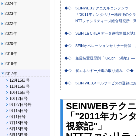
2024年
◆◇ SEINWEBテクニカルコンテンツ
2023年
「"2011年カンタベリー地震後のクラ
NTTファシリティーズ総合研究所 齊
2022年
2021年
◆◇ SEIN La CREA データ連携無償
2020年
◆◇ SEINオペレーションセミナー開催
2019年
◆◇ 免震装置履歴則「Kikuchi（菊地）—
2018年
◆◇ 省エネルギー推進の取り組み ◇◆
2017年
12月15日号
◆◇ SEIN WEBメールサービスの登録は
11月15日号
10月16日号
10月2日号
SEINWEBテ
9月27日号外
9月15日号
「"2011年カ
9月1日号
7月18日号
視察記"」
6月15日号
5月15日号