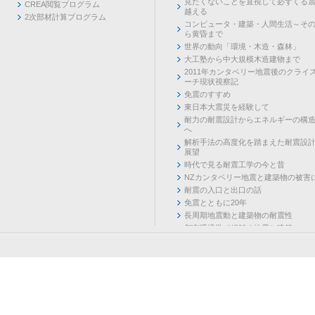
見たくないことを直視して必ずくる
CREA閲覧プログラム
越える
2次部材計算プログラム
コンピュータ・建築・人間生活～そ
ら黄昏まで
世界の動向「環境・木造・森林」
大工塾から中大規模木造建物まで
2011年カンタベリー地震後のクライ
ーチ現状視察記
免震のすすめ
東日本大震災を経験して
耐力の耐震設計からエネルギーの構
へ
解析手法の高度化を踏まえた耐震設
展望
時代で見る耐震工学の今と昔
NZカンタベリー地震と建築物の被害
耐震の入口と出口の話
免震とともに20年
長周期地震動と建築物の耐震性
都市環境学で紐解く地震と建築