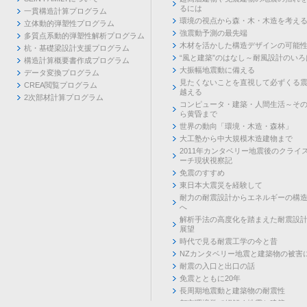
るには
一貫構造計算プログラム
環境の視点から森・木・木造を考え
立体動的弾塑性プログラム
強震動予測の最先端
多質点系動的弾塑性解析プログラム
木材を活かした構造デザインの可能
杭・基礎梁設計支援プログラム
“風と建築”のはなし～耐風設計のいろ
構造計算概要書作成プログラム
大振幅地震動に備える
データ変換プログラム
見たくないことを直視して必ずくる
CREA閲覧プログラム
越える
2次部材計算プログラム
コンピュータ・建築・人間生活～そ
ら黄昏まで
世界の動向「環境・木造・森林」
大工塾から中大規模木造建物まで
2011年カンタベリー地震後のクライ
ーチ現状視察記
免震のすすめ
東日本大震災を経験して
耐力の耐震設計からエネルギーの構
へ
解析手法の高度化を踏まえた耐震設
展望
時代で見る耐震工学の今と昔
NZカンタベリー地震と建築物の被害
耐震の入口と出口の話
免震とともに20年
長周期地震動と建築物の耐震性
都市環境学で紐解く地震と建築