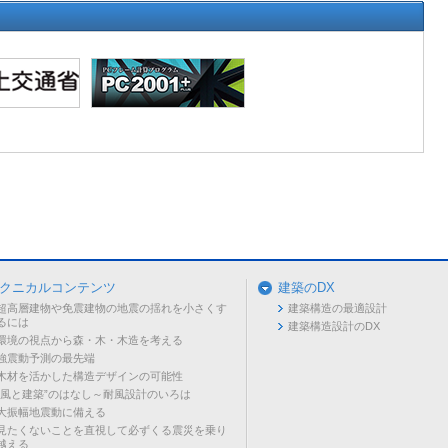
クニカルコンテンツ
建築のDX
超高層建物や免震建物の地震の揺れを小さくす
建築構造の最適設計
るには
建築構造設計のDX
環境の視点から森・木・木造を考える
強震動予測の最先端
木材を活かした構造デザインの可能性
“風と建築”のはなし～耐風設計のいろは
大振幅地震動に備える
見たくないことを直視して必ずくる震災を乗り
越える