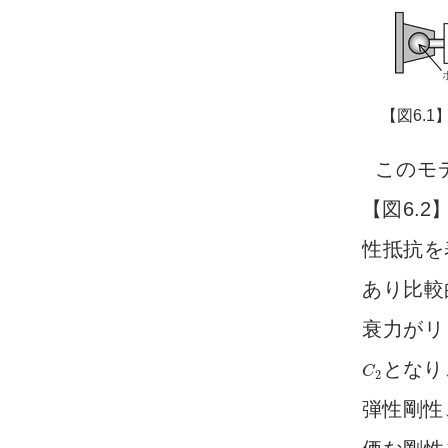
【図6.
このモ
【図6.
性抵抗を
あり比較
衰力がリ
となり
C
C
2
2
弾性剛性