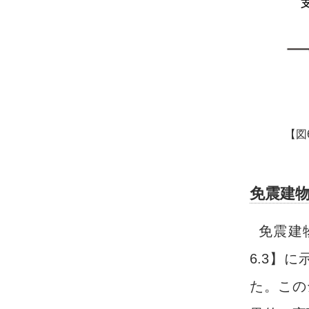
【図
免震建
免震建
6.3】
た。この