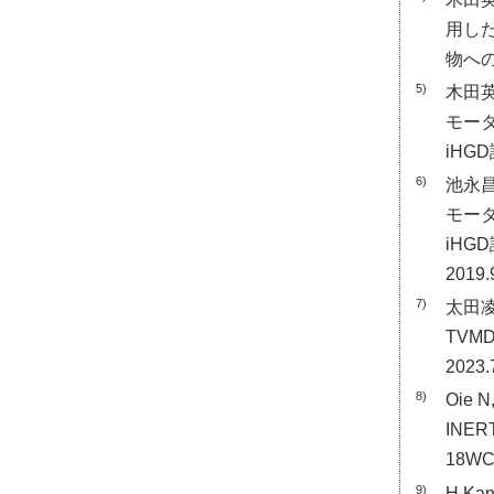
用し
物への
5)
木田
モー
iHG
6)
池永
モー
iHG
2019.
7)
太田
TVM
2023.
8)
Oie N
INER
18WCE
9)
H.Kan