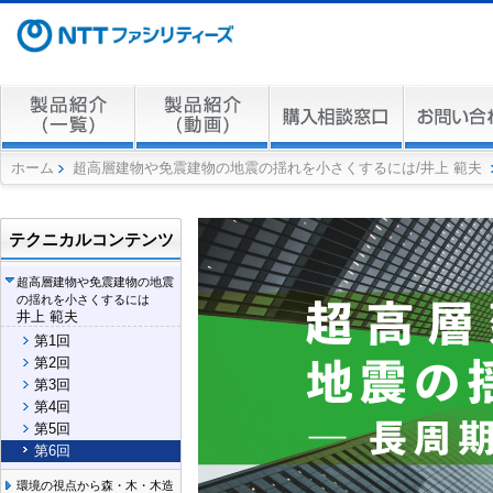
ホーム
超高層建物や免震建物の地震の揺れを小さくするには/井上 範夫
テクニカルコンテンツ
超高層建物や免震建物の地震
の揺れを小さくするには
井上 範夫
第1回
第2回
第3回
第4回
第5回
第6回
環境の視点から森・木・木造