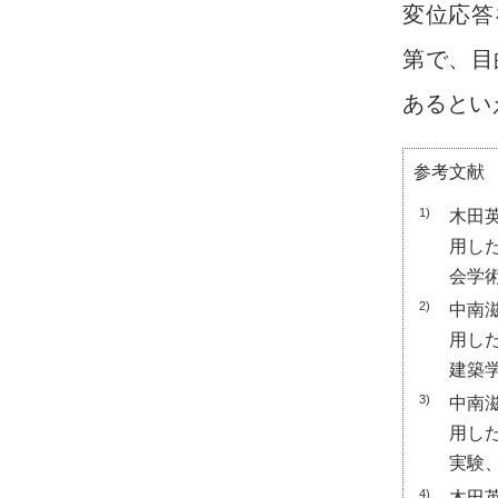
変位応答
第で、目
あるとい
参考文献
1)
木田
用し
会学術
2)
中南
用し
建築学
3)
中南
用し
実験、
4)
木田