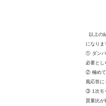
以上の
になりま
① ダン
必要とし
② 極め
風応答に
③ 1次
質量比が