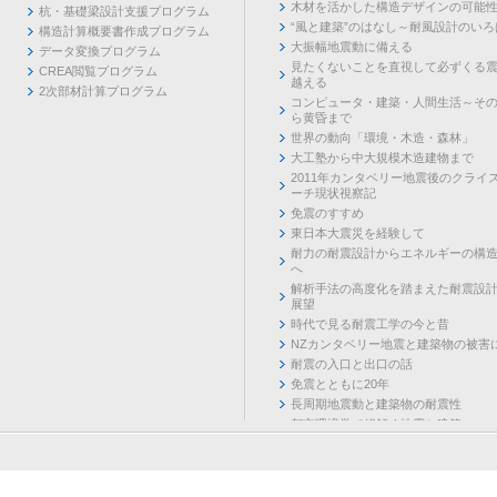
木材を活かした構造デザインの可能
杭・基礎梁設計支援プログラム
“風と建築”のはなし～耐風設計のいろ
構造計算概要書作成プログラム
大振幅地震動に備える
データ変換プログラム
見たくないことを直視して必ずくる
CREA閲覧プログラム
越える
2次部材計算プログラム
コンピュータ・建築・人間生活～そ
ら黄昏まで
世界の動向「環境・木造・森林」
大工塾から中大規模木造建物まで
2011年カンタベリー地震後のクライ
ーチ現状視察記
免震のすすめ
東日本大震災を経験して
耐力の耐震設計からエネルギーの構
へ
解析手法の高度化を踏まえた耐震設
展望
時代で見る耐震工学の今と昔
NZカンタベリー地震と建築物の被害
耐震の入口と出口の話
免震とともに20年
長周期地震動と建築物の耐震性
都市環境学で紐解く地震と建築