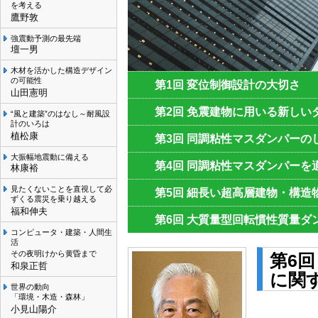
を考える
鷹野敦
強震動予測の最先端
壇一男
木材を活かした構造デザイン
の可能性
第1回 変位制御設計の大切さ
山田憲明
第2回 免震建物に用いる新しい
“風と建築”のはなし～耐風設
計のいろは
植松康
第3回 同調粘性マスダンパーの
大振幅地震動に備える
第4回 同調粘性マスダンパーを
林康裕
見たくないことを直視して必
第5回 細長い超高層建物・構
ずくる震災を乗り越える
福和伸夫
第6回 大質量型回転慣性質量
コンピュータ・建築・人間生
活
その夜明けから黄昏まで
第6
和泉正哲
に関
世界の動向
「環境・木造・森林」
小見山陽介