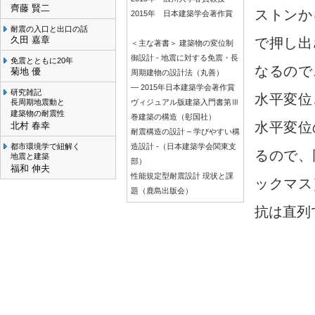
齊藤 賢二
ストンか
2015年 日本建築学会著作賞
耐震の入口と出口の話
久田 嘉章
で押し出
＜主な著書＞ 建築物の変位制
御設計 - 地震に対する免震・長
免震とともに20年
なるので
菊地 優
周期建物の設計法（丸善）
― 2015年日本建築学会著作賞
研究雑記
水平変位
長周期地震動と
ヴィジュアル版建築入門書第Ⅲ
建築物の耐震性
巻建築の構造（彰国社）
水平変位
北村 春幸
耐震構造の設計 – 学びやすい構
都市環境学で紐解く
造設計 -（日本建築学会関東支
るので、
地震と建築
部）
福和 伸夫
性能規定型耐震設計 現状と課
ックマス
題（鹿島出版会）
抗は直列