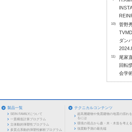
INST
REIN
10)
菅野
TV
ダンパ
2024.
11)
尾家
回転
会学術
製品一覧
テクニカルコンテンツ
SEIN FAMILYについて
超高層建物や免震建物の地震の揺れ
るには
一貫構造計算プログラム
環境の視点から森・木・木造を考え
立体動的弾塑性プログラム
強震動予測の最先端
多質点系動的弾塑性解析プログラム