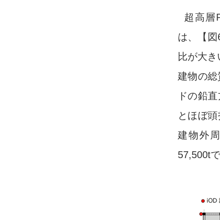
超高層
は、【図
比が大き
建物の総質
ドの鉛直
とほぼ頭
建物外周
57,500