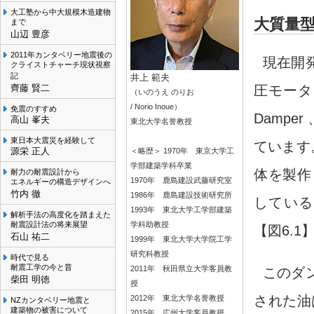
大工塾から中大規模木造建物
大質量型
まで
山辺 豊彦
2011年カンタベリー地震後の
現在開
クライストチャーチ現状視察
記
井上 範夫
圧モータを
齊藤 賢二
（いのうえ のりお
/ Norio Inoue）
免震のすすめ
Damp
高山 峯夫
東北大学名誉教授
東日本大震災を経験して
ています
源栄 正人
＜略歴＞ 1970年 東京大学工
学部建築学科卒業
体を製作
耐力の耐震設計から
1970年 鹿島建設武藤研究室
エネルギーの構造デザインへ
竹内 徹
1986年 鹿島建設技術研究所
している
1993年 東北大学工学部建築
解析手法の高度化を踏まえた
耐震設計法の将来展望
学科助教授
【図6.
石山 祐二
1999年 東北大学大学院工学
研究科教授
時代で見る
耐震工学の今と昔
2011年 秋田県立大学客員教
このダ
柴田 明徳
授
された油
2012年 東北大学名誉教授
NZカンタベリー地震と
建築物の被害について
2015年 広州大学客員教授