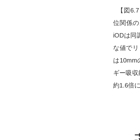
【図6
位関係の
iODは
な値でリ
は10m
ギー吸収
約1.6