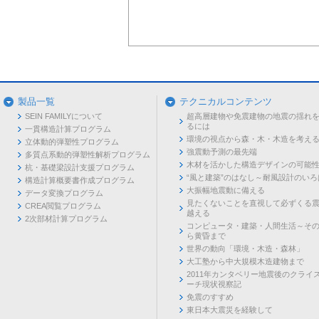
製品一覧
テクニカルコンテンツ
SEIN FAMILYについて
超高層建物や免震建物の地震の揺れ
るには
一貫構造計算プログラム
環境の視点から森・木・木造を考え
立体動的弾塑性プログラム
強震動予測の最先端
多質点系動的弾塑性解析プログラム
木材を活かした構造デザインの可能
杭・基礎梁設計支援プログラム
“風と建築”のはなし～耐風設計のいろ
構造計算概要書作成プログラム
大振幅地震動に備える
データ変換プログラム
見たくないことを直視して必ずくる
CREA閲覧プログラム
越える
2次部材計算プログラム
コンピュータ・建築・人間生活～そ
ら黄昏まで
世界の動向「環境・木造・森林」
大工塾から中大規模木造建物まで
2011年カンタベリー地震後のクライ
ーチ現状視察記
免震のすすめ
東日本大震災を経験して