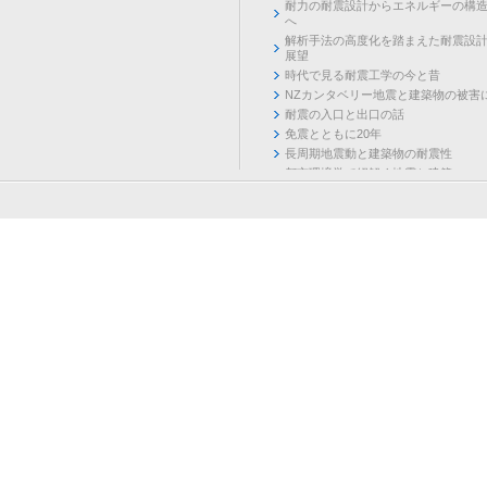
耐力の耐震設計からエネルギーの構
へ
解析手法の高度化を踏まえた耐震設
展望
時代で見る耐震工学の今と昔
NZカンタベリー地震と建築物の被害
耐震の入口と出口の話
免震とともに20年
長周期地震動と建築物の耐震性
都市環境学で紐解く地震と建築