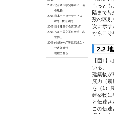
もっとも
2005
北海道大学定年退職・名
誉教授
階まで
k
k
i
i
2005
日本データーサービス
数の区別
(株)・技術顧問
次に示す
2005
日本建築学会賞(業績)
からこそ
2005
ペルー国立工科大学・名
誉博士
2006
(株)NewsT研究所設立・
2.2
代表取締役
現在に至る
【図1】
いる。
建築物が
震力（震
を（1）
建築物に
と伝達さ
この伝達