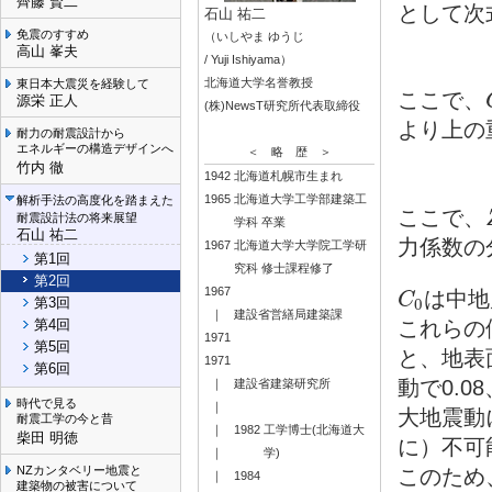
齊藤 賢二
として次
石山 祐二
免震のすすめ
（いしやま ゆうじ
高山 峯夫
/ Yuji Ishiyama）
北海道大学名誉教授
東日本大震災を経験して
ここで、
源栄 正人
(株)NewsT研究所代表取締役
より上の
耐力の耐震設計から
エネルギーの構造デザインへ
＜ 略 歴 ＞
竹内 徹
1942
北海道札幌市生まれ
1965
北海道大学工学部建築工
解析手法の高度化を踏まえた
ここで、
耐震設計法の将来展望
学科 卒業
石山 祐二
力係数の
1967
北海道大学大学院工学研
第1回
究科 修士課程修了
第2回
1967
は中地
C
C
0
0
第3回
｜
建設省営繕局建築課
これらの
第4回
1971
第5回
と、地表
1971
第6回
動で0.0
｜
建設省建築研究所
時代で見る
｜
大地震動
耐震工学の今と昔
｜
1982
工学博士(北海道大
柴田 明徳
に）不可
｜
学)
NZカンタベリー地震と
このため
｜
1984
建築物の被害について