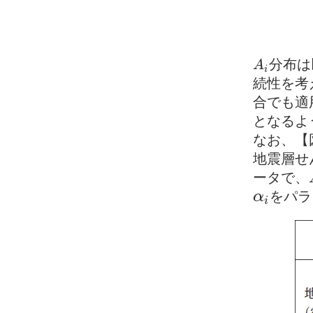
分布は
A
A
i
i
続性を考
合でも適
となるよ
なお、【
地震層せ
ータで、
α
をパラ
α
i
i