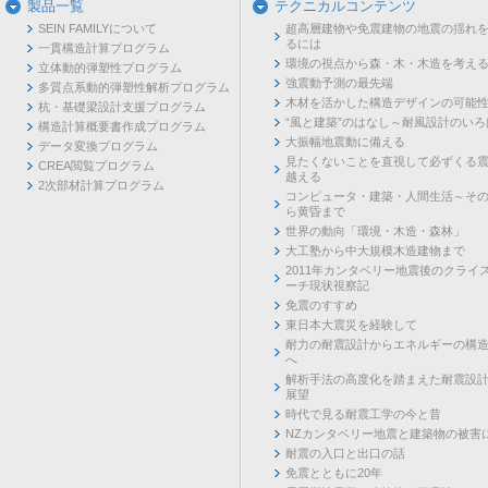
製品一覧
テクニカルコンテンツ
SEIN FAMILYについて
超高層建物や免震建物の地震の揺れ
るには
一貫構造計算プログラム
環境の視点から森・木・木造を考え
立体動的弾塑性プログラム
強震動予測の最先端
多質点系動的弾塑性解析プログラム
木材を活かした構造デザインの可能
杭・基礎梁設計支援プログラム
“風と建築”のはなし～耐風設計のいろ
構造計算概要書作成プログラム
大振幅地震動に備える
データ変換プログラム
見たくないことを直視して必ずくる
CREA閲覧プログラム
越える
2次部材計算プログラム
コンピュータ・建築・人間生活～そ
ら黄昏まで
世界の動向「環境・木造・森林」
大工塾から中大規模木造建物まで
2011年カンタベリー地震後のクライ
ーチ現状視察記
免震のすすめ
東日本大震災を経験して
耐力の耐震設計からエネルギーの構
へ
解析手法の高度化を踏まえた耐震設
展望
時代で見る耐震工学の今と昔
NZカンタベリー地震と建築物の被害
耐震の入口と出口の話
免震とともに20年