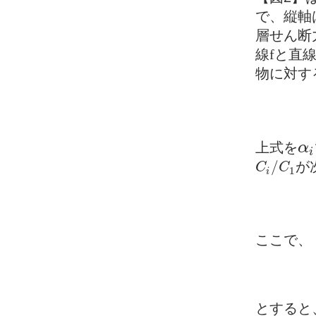
で、縦軸
層せん断
線
f
と直
物に対す
上式を
α
α
i
i
/
が
C
C
C
i
/
C
1
1
i
ここで、
とすると