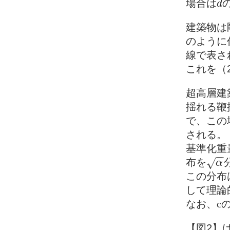
場合は
d
d
建築物は
のように
線で表さ
これを（
超高層建
揺れる鞭
で、この
される。
基準化重
−
−
布を
√
α
α
この分布
して理論
なお、
c
【図2】