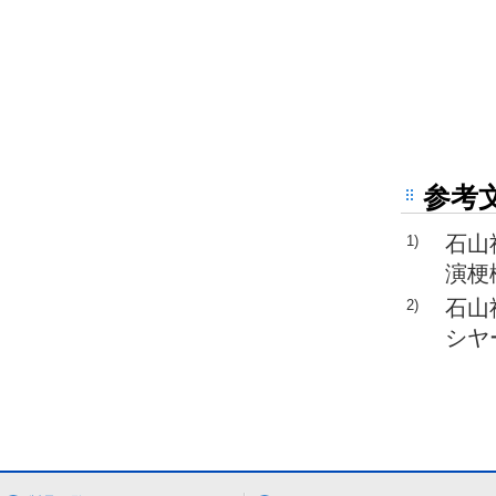
参考
石山
1)
演梗概
石山
2)
シヤ