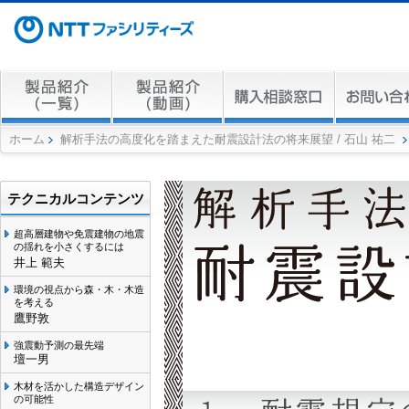
ホーム
解析手法の高度化を踏まえた耐震設計法の将来展望 / 石山 祐二
テクニカルコンテンツ
超高層建物や免震建物の地震
の揺れを小さくするには
井上 範夫
環境の視点から森・木・木造
を考える
鷹野敦
強震動予測の最先端
壇一男
木材を活かした構造デザイン
の可能性