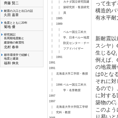
｜
｜
カナダ国立研究院建
って生ず
齊藤 賢二
｜
｜
築研究所・客員研究
構造的バ
耐震の入口と出口の話
｜
｜
員
久田 嘉章
有水平耐
｜
1985
免震とともに20年
｜
1989
菊地 優
｜
｜
ペルー国立工科大
研究雑記
｜
｜
新耐震以
学、日本ペルー地震
長周期地震動と
｜
｜
建築物の耐震性
防災センター・チー
スシヤ）
｜
｜
北村 春幸
フアドバイザー
生じる
｜
｜
Q
Q
i
i
都市環境学で紐解く
｜
1991
例えば、
地震と建築
1991
福和 伸夫
の地震層
1991
は0とな
｜
北海道大学工学部・教授
｜
それに対
｜
1996
ペルー国立工科大
るので）
｜
学・名誉教授
に対する
1997
築物の
1997
C
C
i
i
｜
北海道大学大学院工学研
このよう
｜
究科・教授
り易いと
2005