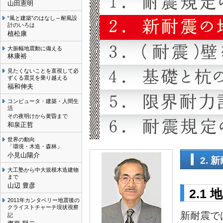
山田憲明
“風と建築”のはなし～耐風設
計のいろは
植松康
大振幅地震動に備える
林康裕
見たくないことを直視して必
ずくる震災を乗り越える
福和伸夫
コンピュータ・建築・人間生
活
その夜明けから黄昏まで
和泉正哲
世界の動向
「環境・木造・森林」
小見山陽介
2.
大工塾から中大規模木造建物
まで
山辺 豊彦
2.1
2011年カンタベリー地震後の
クライストチャーチ現状視察
新耐震で
記