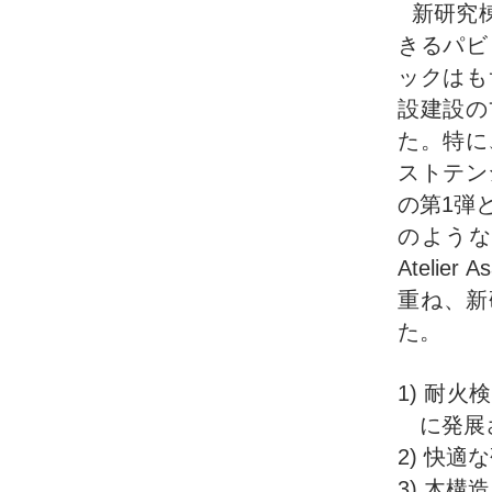
新研究
きるパビ
ックはも
設建設の
た。特に
ストテン
の第1弾
のような背
Ateli
重ね、新
た。
1) 耐
に発展
2) 快
3) 木