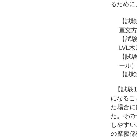
るために
【試験
直交
【試験
LVL
【試験
ール
【試験
【試験
になるこ
た場合に
た。その
しやすい
の摩擦係