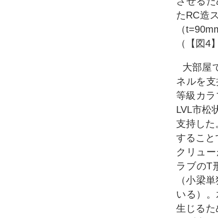
させるた
たRC造
（t=9
（【図4
大部屋
ネルを支持
等級カラ
LVL市
支持した
すること
クリュー
ラブのT
（小梁単
いる）。
生じるた