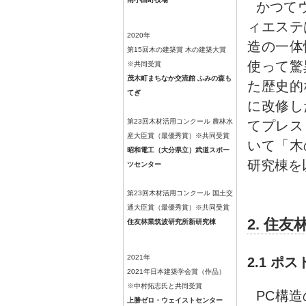
かつて
ィエステ
2020年
造の一体
第15回木の建築賞 木の建築大賞
使って驚
※共同受賞
茂木町まちなか交流館 ふみの森も
た歴史的
てぎ
に改修し
第23回木材活用コンクール 農林水
てプレス
産大臣賞（最優秀賞）※共同受賞
いて「木
昭和電工（大分県立）武道スポー
研究棟を
ツセンター
第23回木材活用コンクール 国土交
通大臣賞（最優秀賞）※共同受賞
2. 住
住友林業筑波研究所新研究棟
2021年
2.1 
2021年日本建築学会賞（作品）
※中村拓志氏と共同受賞
PC構
上勝ゼロ・ウェイストセンター