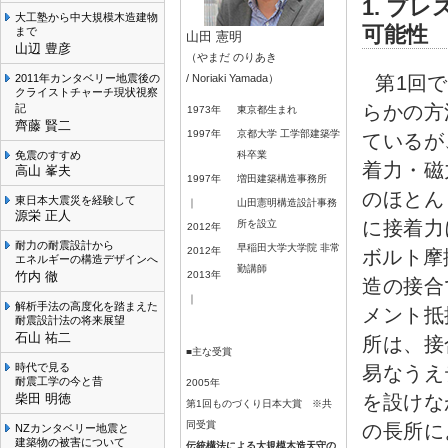
1. プ
大工塾から中大規模木造建物
可能性
まで
山田 憲明
山辺 豊彦
（やまだ のりあき
第1回
2011年カンタベリー地震後の
/ Noriaki Yamada）
クライストチャーチ現状視察
らかの方
記
1973年
東京都生まれ
齊藤 賢二
1997年
京都大学 工学部建築学
ているが
免震のすすめ
科卒業
着力・磁
高山 峯夫
1997年
増田建築構造事務所
のほとん
東日本大震災を経験して
｜
山田憲明構造設計事務
源栄 正人
に接着力
所を設立
2012年
耐力の耐震設計から
早稲田大学大学院 非常
2012年
ボルト摩
エネルギーの構造デザインへ
勤講師
竹内 徹
2013年
造の接合
｜
解析手法の高度化を踏まえた
メント抵
耐震設計法の将来展望
石山 祐二
所は、接
■主な受賞
時代で見る
易なうえ
耐震工学の今と昔
2005年
を設けな
柴田 明徳
第1回ものづくり日本大賞 ※共
同受賞
の長所に
NZカンタベリー地震と
建築物の被害について
伝統構法による大規模木造天守の