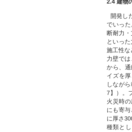
2.4 建
開発し
でいった
断耐力・
といった
施工性な
力壁では、
から、通
イズを厚さ
しながら
7】）。
火災時の
にも寄与
に厚さ30
種類とし