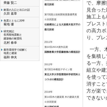
で、摩擦
齊藤 賢二
復元技術
見合った
耐震の入口と出口の話
久田 嘉章
第7回国土技術開発賞最優秀賞
施工上も
※共同受賞
免震とともに20年
プレスト
菊地 優
伝統構法による大規模木造天守の
の高力ボ
復元技術
研究雑記
長周期地震動と
り、プレ
建築物の耐震性
2011年
北村 春幸
第22回JSCA賞作品賞
一方、
都市環境学で紐解く
国際教養大学図書館棟の構造設計
地震と建築
を集積し
福和 伸夫
る一方、
2012年
組立や建
第7回日本構造デザイン賞
東北大学大学院環境科学研究科エ
を使って
コラボの構造設計
消すこと
方が楽で
2019年
できない
第14回木の建築賞 木の建築大賞
※共同受賞
南小国町役場