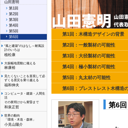
山田憲明
第1回
第2回
第3回
第4回
第5回
第1回：木構造デザインの背景
第6回
第2回：一般製材の可能性
“風と建築”のはなし～耐風設
計のいろは
植松康
第3回：大径製材の可能性
大振幅地震動に備える
第4回：極小製材の可能性
林康裕
見たくないことを直視して必
第5回：丸太材の可能性
ずくる震災を乗り越える
福和伸夫
第6回：プレストレスト木構造
コンピュータ・建築・人間生
活
その夜明けから黄昏まで
第6
和泉正哲
世界の動向
「環境・木造・森林」
小見山陽介