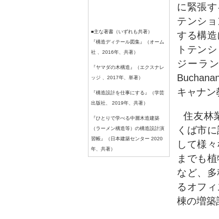
に緊張す
テンショ
■主な著書（いずれも共著）
する構造
『構造ディテール図集』（オーム
トテンシ
社 、2016年、共著）
ジーラン
『ヤマダの木構造』（エクスナレ
Buch
ッジ 、2017年、単著）
キャナン
『構造設計を仕事にする』（学芸
出版社、 2019年、共著）
住友林
『ひとりで学べる中層木造建築
くば市に
（ラーメン構造等）の構造設計演
習帳』（日本建築センター 2020
して様々
年、共著）
までも植
など、多
るオフィ
棟の増築