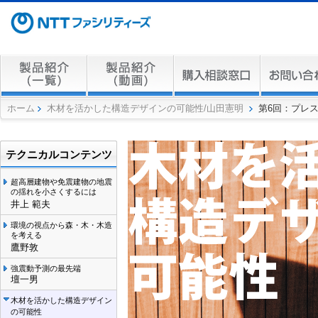
ホーム
木材を活かした構造デザインの可能性/山田憲明
第6回：プレス
テクニカルコンテンツ
超高層建物や免震建物の地震
の揺れを小さくするには
井上 範夫
環境の視点から森・木・木造
を考える
鷹野敦
強震動予測の最先端
壇一男
木材を活かした構造デザイン
の可能性