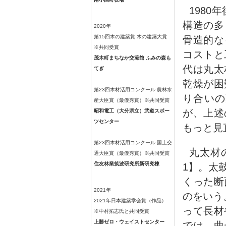
198
構造の多
2020年
第15回木の建築賞 木の建築大賞
骨造的な
※共同受賞
コストと
茂木町まちなか交流館 ふみの森も
代は丸太
てぎ
乾燥が困
第23回木材活用コンクール 農林水
り合いの
産大臣賞（最優秀賞）※共同受賞
が、上述
昭和電工（大分県立）武道スポー
ツセンター
もっと見
第23回木材活用コンクール 国土交
丸太材
通大臣賞（最優秀賞）※共同受賞
住友林業筑波研究所新研究棟
1】。太
くった断
2021年
のをいう
2021年日本建築学会賞（作品）
って長材
※中村拓志氏と共同受賞
上勝ゼロ・ウェイストセンター
では、曲