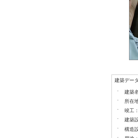
建築デー
・
建築
・
所在
・
竣工：
・
建築
・
構造
・