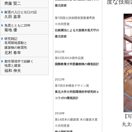
度な技能
齊藤 賢二
復元技術
耐震の入口と出口の話
久田 嘉章
第7回国土技術開発賞最優秀賞
※共同受賞
免震とともに20年
菊地 優
伝統構法による大規模木造天守の
復元技術
研究雑記
長周期地震動と
建築物の耐震性
2011年
北村 春幸
第22回JSCA賞作品賞
都市環境学で紐解く
国際教養大学図書館棟の構造設計
地震と建築
福和 伸夫
2012年
第7回日本構造デザイン賞
東北大学大学院環境科学研究科エ
コラボの構造設計
2019年
【写
第14回木の建築賞 木の建築大賞
丸太
※共同受賞
南小国町役場