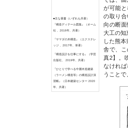
が可能と
の取り合
■主な著書（いずれも共著）
向の断面
『構造ディテール図集』（オーム
社 、2016年、共著）
大工の知
『ヤマダの木構造』（エクスナレ
した熊本
ッジ 、2017年、単著）
舎で、こ
『構造設計を仕事にする』（学芸
真2】。
出版社、 2019年、共著）
なければ
『ひとりで学べる中層木造建築
うことで
（ラーメン構造等）の構造設計演
習帳』（日本建築センター 2020
年、共著）