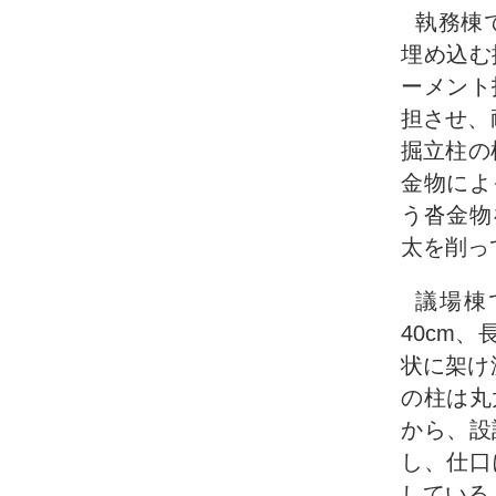
執務棟
埋め込む
ーメント
担させ、
掘立柱の
金物によ
う沓金物
太を削っ
議場棟
40cm
状に架け
の柱は丸
から、設
し、仕口
している