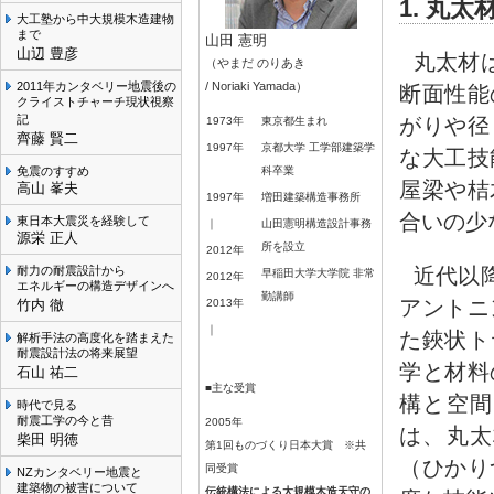
1. 丸
大工塾から中大規模木造建物
まで
山田 憲明
山辺 豊彦
丸太材
（やまだ のりあき
2011年カンタベリー地震後の
/ Noriaki Yamada）
断面性能
クライストチャーチ現状視察
記
がりや径
1973年
東京都生まれ
齊藤 賢二
1997年
京都大学 工学部建築学
な大工技
免震のすすめ
科卒業
屋梁や桔
高山 峯夫
1997年
増田建築構造事務所
合いの少
東日本大震災を経験して
｜
山田憲明構造設計事務
源栄 正人
所を設立
2012年
近代以
耐力の耐震設計から
早稲田大学大学院 非常
2012年
エネルギーの構造デザインへ
勤講師
アントニ
竹内 徹
2013年
｜
た鋏状ト
解析手法の高度化を踏まえた
耐震設計法の将来展望
学と材料
石山 祐二
■主な受賞
構と空間
時代で見る
耐震工学の今と昔
2005年
は、丸太
柴田 明徳
第1回ものづくり日本大賞 ※共
（ひかり
同受賞
NZカンタベリー地震と
建築物の被害について
伝統構法による大規模木造天守の