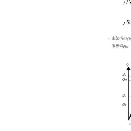
・
主架構の
η
f
i
限界値
η
f
ui