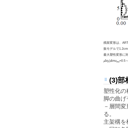
残留変形は、ART 
振モデルで1.2
最大塑性変形に対す
Δη
/
&mu
=0.5～
f
i
f
mi
(3
塑性化の
脚の曲げ
－層間変
る。
主架構を