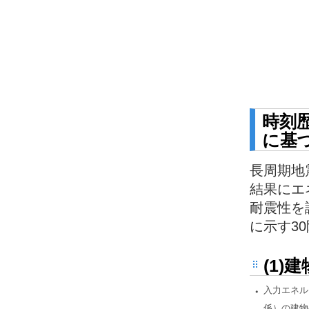
時刻
に基
長周期地
結果にエ
耐震性を
に示す3
(1
・
入力エネル
係）の建物