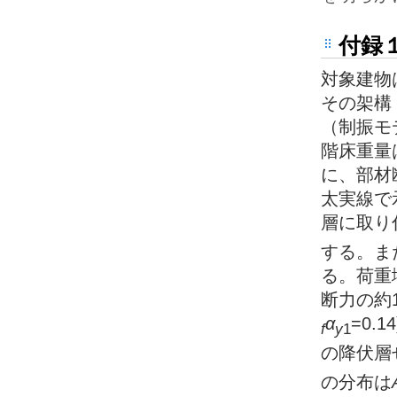
付録
対象建物
その架構
（制振モ
階床重量は
に、部材
太実線で
層に取り
する。ま
る。荷重
断力の約
α
=0.14
f
y
1
の降伏層
の分布は