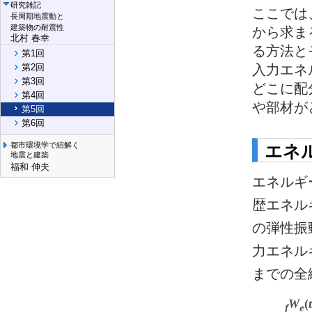
研究雑記
ここでは
長周期地震動と
建築物の耐震性
から求ま
北村 春幸
る方法と
第1回
第2回
入力エネ
第3回
どこに配
第4回
や部材が
第5回
第6回
都市環境学で紐解く
エネ
地震と建築
福和 伸夫
エネルギ
歴エネル
の弾性振
力エネル
までの全
W
(
t
f
e