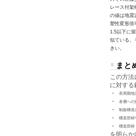
レース付架
の値は地震
塑性変形倍率
1.5以下
似ている。そ
きい。
まと
この方法
に対する
・
長周期地
・
各層への
・
制振構造
・
構造部材
・
構造部材
を明らか