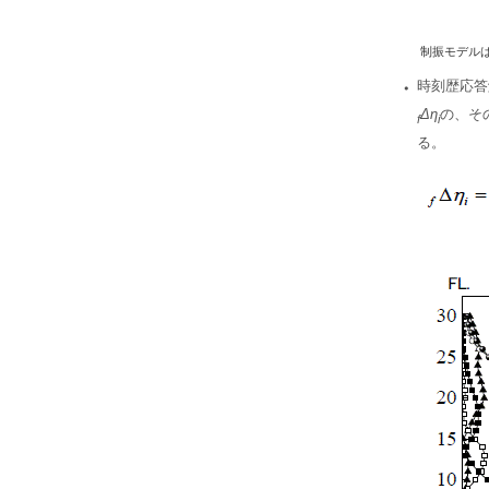
制振モデルは
・
時刻歴応答
Δη
の、そ
f
i
る。