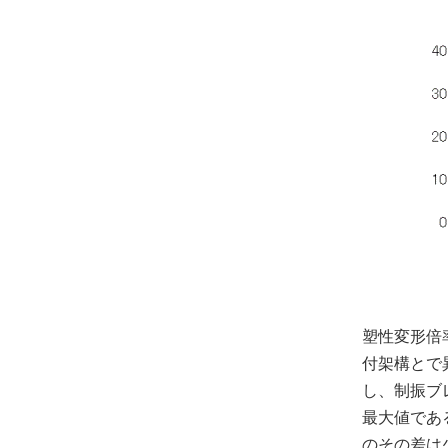
塑性変形倍
付架構とで
し、制振ブ
最大値であ
のその差は