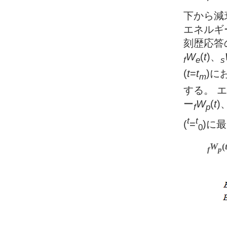
下から減
エネルギ
刻歴応答
W
(
t
)
、
f
e
s
(
t
=
t
)
に
m
する。 
ー
W
(
t
)
f
p
t
t
(
=
)
に最
0
W
(
f
p