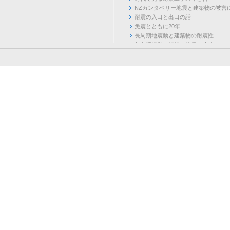
NZカンタベリー地震と建築物の被害
耐震の入口と出口の話
免震とともに20年
長周期地震動と建築物の耐震性
都市環境学で紐解く地震と建築