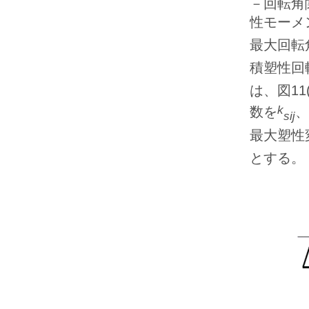
－回転角
性モーメ
最大回転
積塑性回
は、図1
k
数を
、
sĳ
最大塑性
とする。