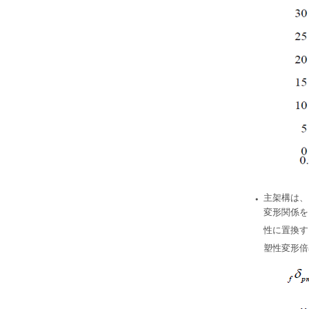
・
主架構は、
変形関係を
性に置換す
塑性変形倍