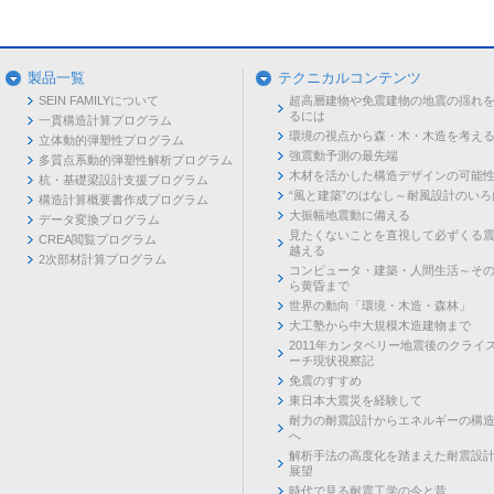
製品一覧
テクニカルコンテンツ
SEIN FAMILYについて
超高層建物や免震建物の地震の揺れ
るには
一貫構造計算プログラム
環境の視点から森・木・木造を考え
立体動的弾塑性プログラム
強震動予測の最先端
多質点系動的弾塑性解析プログラム
木材を活かした構造デザインの可能
杭・基礎梁設計支援プログラム
“風と建築”のはなし～耐風設計のいろ
構造計算概要書作成プログラム
大振幅地震動に備える
データ変換プログラム
見たくないことを直視して必ずくる
CREA閲覧プログラム
越える
2次部材計算プログラム
コンピュータ・建築・人間生活～そ
ら黄昏まで
世界の動向「環境・木造・森林」
大工塾から中大規模木造建物まで
2011年カンタベリー地震後のクライ
ーチ現状視察記
免震のすすめ
東日本大震災を経験して
耐力の耐震設計からエネルギーの構
へ
解析手法の高度化を踏まえた耐震設
展望
時代で見る耐震工学の今と昔