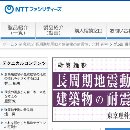
ホーム
研究雑記 長周期地震動と建築物の耐震性 / 北村 春幸
第5回 
テクニカルコンテンツ
超高層建物や免震建物の地震
の揺れを小さくするには
井上 範夫
環境の視点から森・木・木造
を考える
鷹野敦
強震動予測の最先端
壇一男
木材を活かした構造デザイン
の可能性