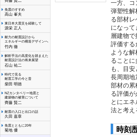
齊藤 賢二
一方、コ
免震のすすめ
弾塑性解
高山 峯夫
る部材レ
東日本大震災を経験して
になって
源栄 正人
層建物で
耐力の耐震設計から
エネルギーの構造デザインへ
評価する
竹内 徹
ような解
解析手法の高度化を踏まえた
ることに
耐震設計法の将来展望
石山 祐二
も、目安
時代で見る
長周期地
耐震工学の今と昔
柴田 明徳
部材の累
る評価が
NZカンタベリー地震と
建築物の被害について
とにエネ
齊藤 賢二
法と考え
耐震の入口と出口の話
久田 嘉章
免震とともに20年
時刻
菊地 優