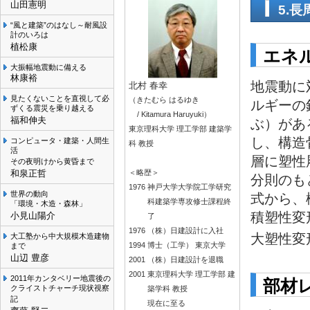
山田憲明
5.
“風と建築”のはなし～耐風設
計のいろは
植松康
エネ
大振幅地震動に備える
林康裕
地震動に
北村 春幸
見たくないことを直視して必
（きたむら はるゆき
ルギーの
ずくる震災を乗り越える
/ Kitamura Haruyuki）
福和伸夫
ぶ）があ
東京理科大学 理工学部 建築学
し、構造
コンピュータ・建築・人間生
科 教授
活
層に塑性
その夜明けから黄昏まで
和泉正哲
＜略歴＞
分則のも
1976
神戸大学大学院工学研究
世界の動向
式から、
科建築学専攻修士課程終
「環境・木造・森林」
積塑性変
小見山陽介
了
1976
（株）日建設計に入社
大塑性変
大工塾から中大規模木造建物
1994
博士（工学） 東京大学
まで
山辺 豊彦
2001
（株）日建設計を退職
2001
東京理科大学 理工学部 建
2011年カンタベリー地震後の
部材
クライストチャーチ現状視察
築学科 教授
記
現在に至る