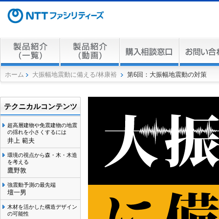
ホーム
大振幅地震動に備える/林康裕
第6回：大振幅地震動の対策
テクニカルコンテンツ
超高層建物や免震建物の地震
の揺れを小さくするには
井上 範夫
環境の視点から森・木・木造
を考える
鷹野敦
強震動予測の最先端
壇一男
木材を活かした構造デザイン
の可能性