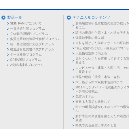
製品一覧
テクニカルコンテンツ
SEIN FAMILYについて
超高層建物や免震建物の地震の揺れ
るには
一貫構造計算プログラム
環境の視点から森・木・木造を考え
立体動的弾塑性プログラム
強震動予測の最先端
多質点系動的弾塑性解析プログラム
木材を活かした構造デザインの可能
杭・基礎梁設計支援プログラム
“風と建築”のはなし～耐風設計のいろ
構造計算概要書作成プログラム
大振幅地震動に備える
データ変換プログラム
見たくないことを直視して必ずくる
CREA閲覧プログラム
越える
2次部材計算プログラム
コンピュータ・建築・人間生活～そ
ら黄昏まで
世界の動向「環境・木造・森林」
大工塾から中大規模木造建物まで
2011年カンタベリー地震後のクライ
ーチ現状視察記
免震のすすめ
東日本大震災を経験して
耐力の耐震設計からエネルギーの構
へ
解析手法の高度化を踏まえた耐震設
展望
時代で見る耐震工学の今と昔