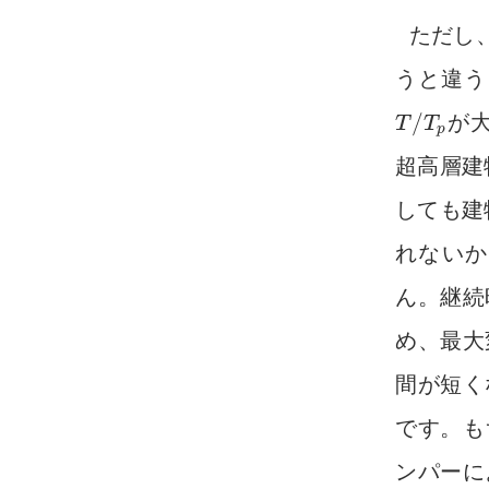
ただし
うと違う
/
が
T
T
T
/
T
p
p
超高層建
しても建
れないか
ん。継続
め、最大
間が短く
です。も
ンパーに