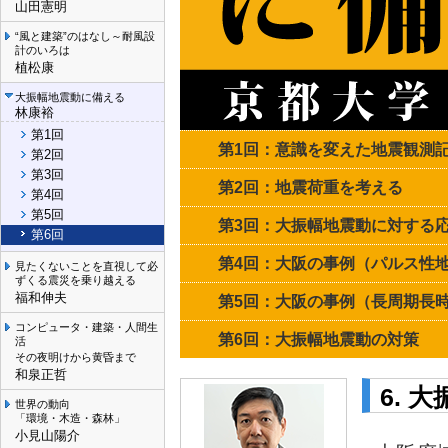
山田憲明
“風と建築”のはなし～耐風設
計のいろは
植松康
大振幅地震動に備える
林康裕
第1回
第1回：意識を変えた地震観測
第2回
第3回
第2回：地震荷重を考える
第4回
第5回
第3回：大振幅地震動に対する
第6回
第4回：大阪の事例（パルス性
見たくないことを直視して必
ずくる震災を乗り越える
福和伸夫
第5回：大阪の事例（長周期長
コンピュータ・建築・人間生
第6回：大振幅地震動の対策
活
その夜明けから黄昏まで
和泉正哲
6. 
世界の動向
「環境・木造・森林」
小見山陽介