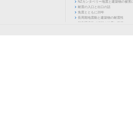
NZカンタベリー地震と建築物の被害
耐震の入口と出口の話
免震とともに20年
長周期地震動と建築物の耐震性
都市環境学で紐解く地震と建築