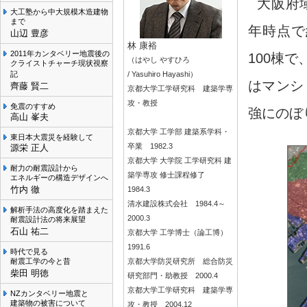
大阪府
大工塾から中大規模木造建物
まで
年時点で
山辺 豊彦
林 康裕
2011年カンタベリー地震後の
100棟
（はやし やすひろ
クライストチャーチ現状視察
記
/ Yasuhiro Hayashi）
はマンシ
齊藤 賢二
京都大学工学研究科 建築学専
攻・教授
免震のすすめ
強にのぼ
高山 峯夫
京都大学 工学部 建築系学科・
東日本大震災を経験して
卒業 1982.3
源栄 正人
京都大学 大学院 工学研究科 建
耐力の耐震設計から
築学専攻 修士課程修了
エネルギーの構造デザインへ
竹内 徹
1984.3
清水建設株式会社 1984.4～
解析手法の高度化を踏まえた
2000.3
耐震設計法の将来展望
石山 祐二
京都大学 工学博士（論工博）
1991.6
時代で見る
耐震工学の今と昔
京都大学防災研究所 総合防災
柴田 明徳
研究部門・助教授 2000.4
京都大学工学研究科 建築学専
NZカンタベリー地震と
建築物の被害について
攻・教授 2004.12