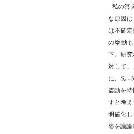
私の答
な原因は
は不確定
の挙動も
下、研究
対して、
に、
S
S
a
－
－
S
d
a
震動を特
すと考え
明確化し
姿を議論