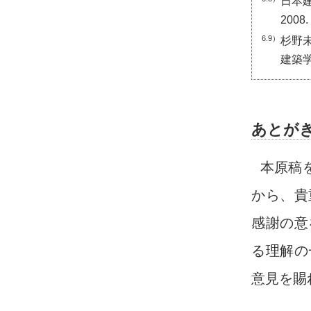
日本建
2008.
6.9）
杉野未
建築学会
あとが
本原稿
から、貴
感謝の意
る理解の
意見を賜