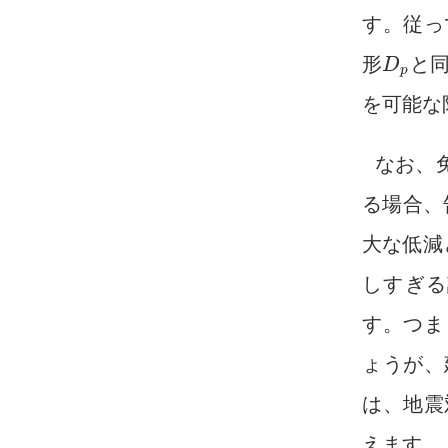
す。従っ
形
と
D
D
p
p
を可能な
なお、
る場合、
大な低減
しすぎる
す。つま
ょうが、
は、地震
えます。