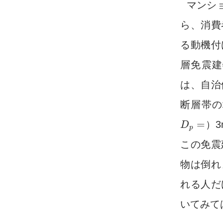
マンシ
ら、消費
る動機付
層免震建
は、自治
断層帯の
=
）
D
D
p
=
p
この免震
物は倒れ
れる人だ
いてみて