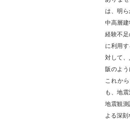
は、明ら
中高層建
経験不足
に利用す
対して、
阪のよう
これから
も、地震
地震観測
よる深刻