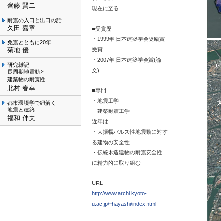
齊藤 賢二
現在に至る
耐震の入口と出口の話
久田 嘉章
■受賞歴
・1999年 日本建築学会奨励賞
免震とともに20年
菊地 優
受賞
・2007年 日本建築学会賞(論
研究雑記
文)
長周期地震動と
建築物の耐震性
北村 春幸
■専門
・地震工学
都市環境学で紐解く
地震と建築
・建築耐震工学
福和 伸夫
近年は
・大振幅パルス性地震動に対す
る建物の安全性
・伝統木造建物の耐震安全性
に精力的に取り組む
URL
http://www.archi.kyoto-
u.ac.jp/~hayashi/index.html