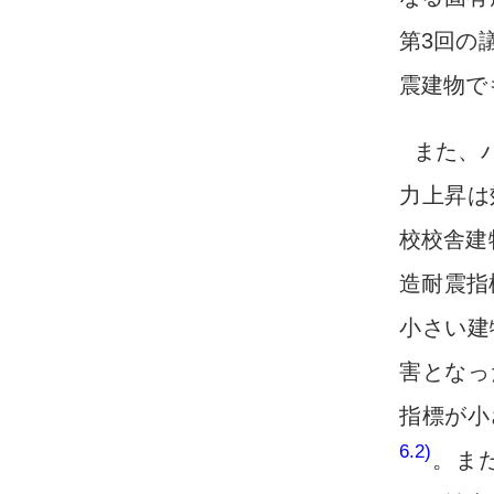
第3回の
震建物で
また、
力上昇は
校校舎建
造耐震指
小さい建
害となっ
指標が小
6.2)
。ま