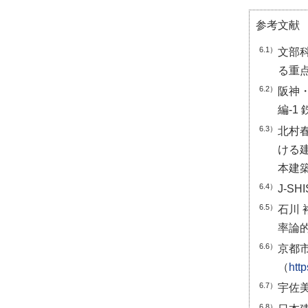
参考文献
6.1）
文部
る重点
6.2）
阪神
編-1
6.3）
北村春
ける建
本建築学
6.4）
J-S
6.5）
石川
率論的
6.6）
京都
（
htt
6.7）
宇佐美
6.8）