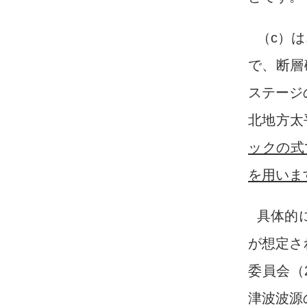
（c）
で、断層
ステージ
北地方太
ックの式
を用いま
具体的
が想定さ
委員会（2
津波波源