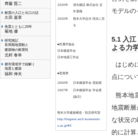
齊藤 賢二
2020年
清水建設 株式会社 定
モデルの
年退職
耐震の入口と出口の話
久田 嘉章
2020年
熊本大学赴任 現在に至
る
免震とともに20年
菊地 優
5.1 入
研究雑記
■所属学協会
長周期地震動と
よる力
建築物の耐震性
日本建築学会
北村 春幸
日本地震工学会
はじめ
都市環境学で紐解く
地震と建築
福和 伸夫
■受賞歴
点につい
2000年
日本建築学会 奨励賞
2007年
日本建築学会 学会賞
熊本地
(論文)
地震断層
熊本大学建築構造・防災研究室
な状況の
http://hagane.arch.kumamoto-
u.ac.jp/#3
的に計算