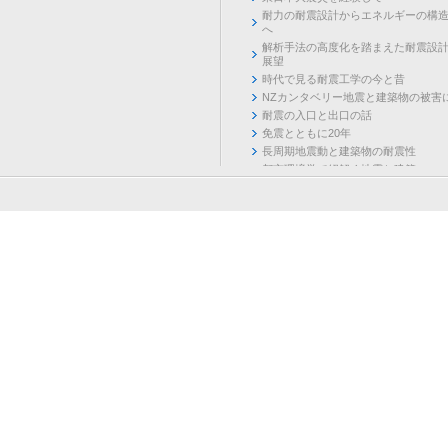
耐力の耐震設計からエネルギーの構
へ
解析手法の高度化を踏まえた耐震設
展望
時代で見る耐震工学の今と昔
NZカンタベリー地震と建築物の被害
耐震の入口と出口の話
免震とともに20年
長周期地震動と建築物の耐震性
都市環境学で紐解く地震と建築