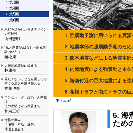
第3回
第4回
第5回
第6回
木材を活かした構造デザイン
の可能性
1. 強震動予測に用いられる震源
山田憲明
2. 地震本部の強震動予測のた
“風と建築”のはなし～耐風設
計のいろは
植松康
3. 熊本地震などによる地震本
大振幅地震動に備える
4. 内陸地震による強震動と永
林康裕
見たくないことを直視して必
5. 海溝付近の巨大地震による
ずくる震災を乗り越える
福和伸夫
6. 相模トラフと南海トラフの
コンピュータ・建築・人間生
../Kikuchi/
活
その夜明けから黄昏まで
和泉正哲
5.
世界の動向
ため
「環境・木造・森林」
小見山陽介