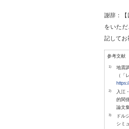
謝辞：【図
をいただ
記してお
参考文献
1)
地震
（「レ
https:
2)
入江
的関
論文集, 
3)
ドル
シミ