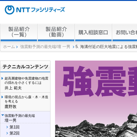
ホーム
強震動予測の最先端/壇 一男
5. 海溝付近の巨大地震による強
テクニカルコンテンツ
超高層建物や免震建物の地震
の揺れを小さくするには
井上 範夫
環境の視点から森・木・木造
を考える
鷹野敦
強震動予測の最先端
壇一男
第1回
第2回