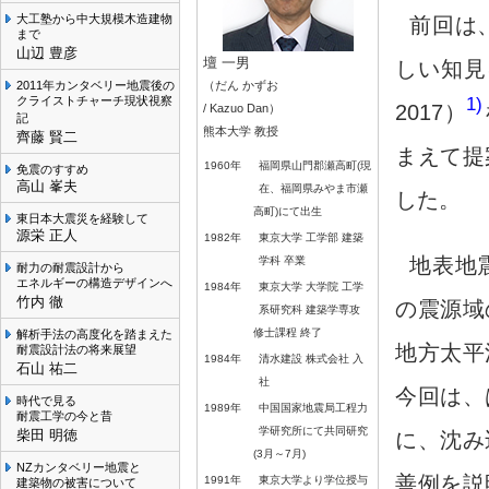
大工塾から中大規模木造建物
前回は
まで
山辺 豊彦
壇 一男
しい知見
2011年カンタベリー地震後の
（だん かずお
クライストチャーチ現状視察
1)
2017）
/ Kazuo Dan）
記
熊本大学 教授
齊藤 賢二
まえて提
1960年
福岡県山門郡瀬高町(現
免震のすすめ
高山 峯夫
在、福岡県みやま市瀬
した。
高町)にて出生
東日本大震災を経験して
源栄 正人
1982年
東京大学 工学部 建築
地表地
学科 卒業
耐力の耐震設計から
エネルギーの構造デザインへ
1984年
東京大学 大学院 工学
竹内 徹
の震源域
系研究科 建築学専攻
修士課程 終了
解析手法の高度化を踏まえた
地方太平
耐震設計法の将来展望
1984年
清水建設 株式会社 入
石山 祐二
社
今回は、
時代で見る
1989年
中国国家地震局工程力
耐震工学の今と昔
学研究所にて共同研究
柴田 明徳
に、沈み
(3月～7月)
NZカンタベリー地震と
善例を説
1991年
東京大学より学位授与
建築物の被害について