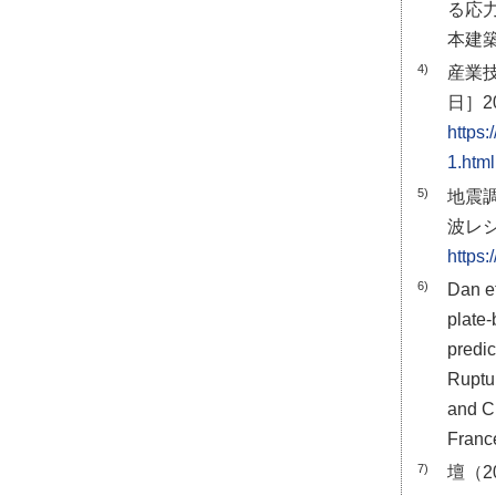
る応
本建築学
4)
産業技
日］2
https
1.html
5)
地震
波レシ
https:
6)
Dan e
plate-
predi
Ruptur
and C
Franc
7)
壇（