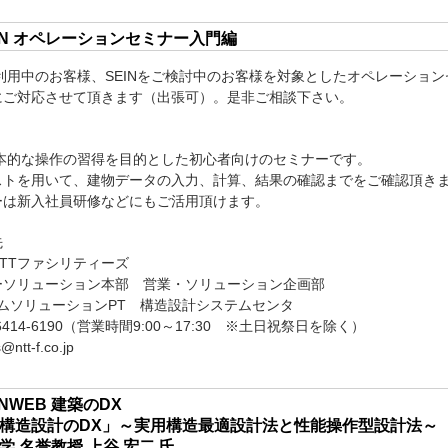
EIN オペレーションセミナー入門編
ご利用中のお客様、SEINをご検討中のお客様を対象としたオペレーショ
にご対応させて頂きます（出張可）。是非ご相談下さい。
基本的な操作の習得を目的とした初心者向けのセミナーです。
ストを用いて、建物データの入力、計算、結果の確認までをご確認頂き
ーは新入社員研修などにもご活用頂けます。
先
TTファシリティーズ
ーソリューション本部 営業・ソリューション企画部
テムソリューションPT 構造設計システムセンタ
-6414-6190（営業時間9:00～17:30 ※土日祝祭日を除く）
@ntt-f.co.jp
INWEB 建築のDX
構造設計のDX」～実用構造最適設計法と性能操作型設計法～
学 名誉教授 上谷 宏二 氏