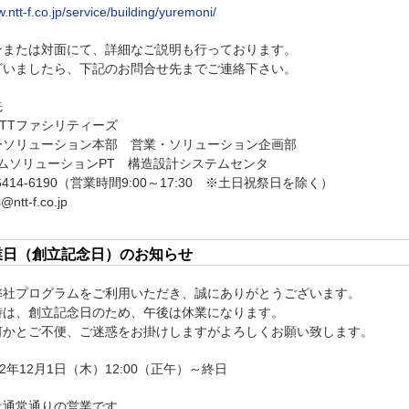
.ntt-f.co.jp/service/building/yuremoni/
ンまたは対面にて、詳細なご説明も行っております。
ざいましたら、下記のお問合せ先までご連絡下さい。
先
TTファシリティーズ
ーソリューション本部 営業・ソリューション企画部
テムソリューションPT 構造設計システムセンタ
-6414-6190（営業時間9:00～17:30 ※土日祝祭日を除く）
@ntt-f.co.jp
業日（創立記念日）のお知らせ
弊社プログラムをご利用いただき、誠にありがとうございます。
時は、創立記念日のため、午後は休業になります。
何かとご不便、ご迷惑をお掛けしますがよろしくお願い致します。
22年12月1日（木）12:00（正午）～終日
は通常通りの営業です。