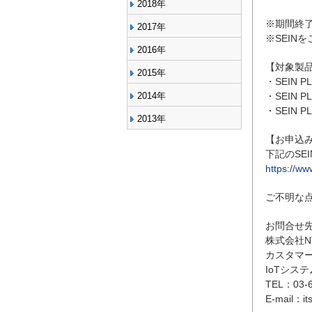
2018年
※期間終
2017年
※SEIN
2016年
【対象製
2015年
・SEIN
2014年
・SEIN
・SEIN 
2013年
【お申込
下記のSE
https://w
ご不明な
お問合せ
株式会社N
カスタマ
IoTシス
TEL：03
E-mail：its