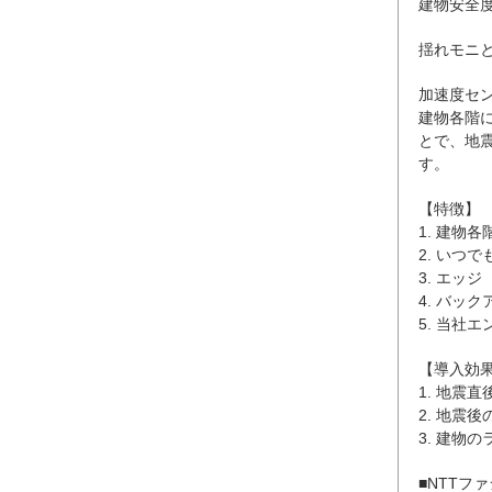
建物安全度
揺れモニ
加速度セ
建物各階
とで、地
す。
【特徴】
1. 建物
2. いつ
3. エッ
4. バッ
5. 当社
【導入効
1. 地震
2. 地震
3. 建物
■NTTフ