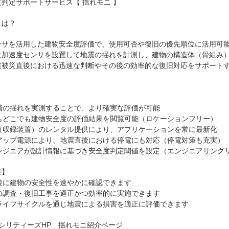
判定サポートサービス【 揺れモニ 】
とは？
ンサを活用した建物安全度評価で、使用可否や復旧の優先順位に活用可
に加速度センサを設置して地震の揺れを計測し、建物の構造体（骨組み）
震被災直後における迅速な判断やその後の効率的な復旧対応をサポート
各階の揺れを実測することで、より確実な評価が可能
でもどこでも建物安全度の評価結果を閲覧可能（ロケーションフリー）
ジ（収録装置）のレンタル提供により、アプリケーションを常に最新化
クアップ電源により、地震直後における停電にも対応（停電対策も充実）
エンジニアが設計情報に基づき安全度判定閾値を設定（エンジニアリング
果】
直後に建物の安全性を速やかに確認できます
後の調査・復旧工事を適正かつ効率的に実施できます
のライフサイクルを通じ地震による損害を適正に評価できます
ァシリティーズHP 揺れモニ紹介ページ