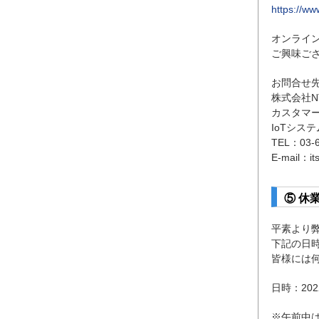
https://www
オンライ
ご興味ご
お問合せ
株式会社N
カスタマ
IoTシス
TEL：03
E-mail：its
⑤ 休
平素より
下記の日
皆様には
日時：20
※午前中