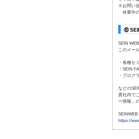
※お問い合
休業中のお
⑥ S
SEIN 
このメー
・各種セ
・SEIN
・プログ
などのSE
貴社内でご
ー情報」
SEINWEB
https://ww