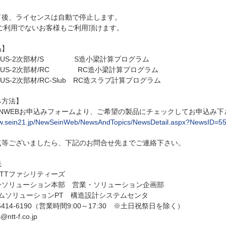
了後、ライセンスは自動で停止します。
をご利用でないお客様もご利用頂けます。
品】
 PLUS-2次部材/S S造小梁計算プログラム
 PLUS-2次部材/RC RC造小梁計算プログラム
PLUS-2次部材/RC-Slub RC造スラブ計算プログラム
み方法】
INWEBお申込みフォームより、ご希望の製品にチェックしてお申込み下
ww.sein21.jp/NewSeinWeb/NewsAndTopics/NewsDetail.aspx?NewsID=5
点等ございましたら、下記のお問合せ先までご連絡下さい。
先
TTファシリティーズ
ーソリューション本部 営業・ソリューション企画部
テムソリューションPT 構造設計システムセンタ
-6414-6190（営業時間9:00～17:30 ※土日祝祭日を除く）
@ntt-f.co.jp