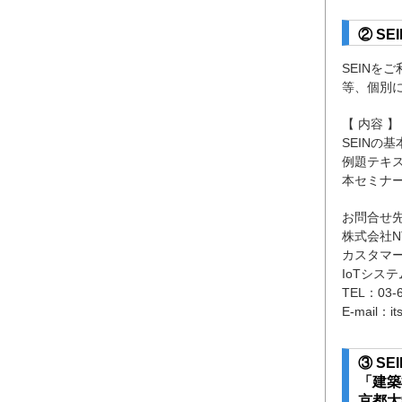
② S
SEINを
等、個別
【 内容 】
SEINの
例題テキ
本セミナ
お問合せ
株式会社N
カスタマ
IoTシス
TEL：03
E-mail：its
③ SE
「建築
京都大