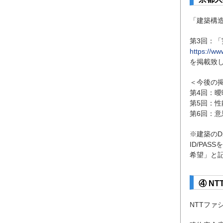
「建築構
第3回：
https://w
を掲載致
＜今後の
第4回：
第5回：性
第6回：
※建築の
ID/PA
希望」と
④ N
NTTフ