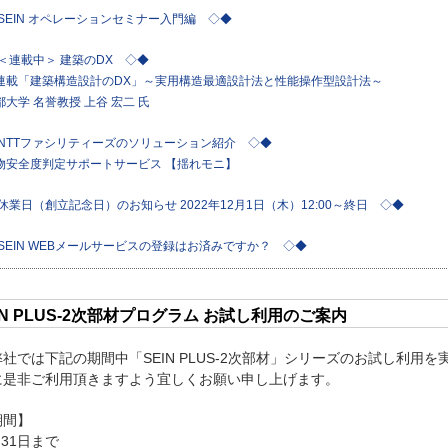
SEIN オペレーションセミナー入門編 ◇◆
＜連載中＞ 建築のDX ◇◆
建築構造設計のDX」～実用構造最適設計法と性能操作型設計法～
 名誉教授 上谷 宏二 氏
 NTTファシリティーズのソリューション紹介 ◇◆
度判定サポートサービス 【揺れモニ】
休業日（創立記念日）のお知らせ 2022年12月1日（木）12:00～終日 ◇◆
SEIN WEBメールサービスの登録はお済みですか？ ◇◆
EIN PLUS-2次部材プログラム お試し利用のご案内
社では下記の期間中「SEIN PLUS-2次部材」シリーズのお試し利用を
に是非ご利用頂きますよう宜しくお願い申し上げます。
期間】
月31日まで