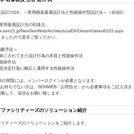
造設計のDX」～実用構造最適設計法と性能操作型設計法～（全6回）
「実用最適設計法の到達点」
ww.sein21.jp/NewSeinWeb/ArchitecturalDX/Uetani/Uetani0103.aspx
しましたので是非ご覧ください。
掲載予定＞
曖昧にされてきた設計行為の本質と性能操作法
能操作法
意思決定行為に幅広く通用する性能操作法
DXの閲覧には、メンバーログインが必要となります。
SSをお持ちでない方は、SEINWEB「お問合せ」から必要事項をご記入頂
記載して、送信をお願い致します。
TTファシリティーズのソリューション紹介
ァシリティーズのソリューションをご紹介します。