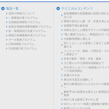
製品一覧
テクニカルコンテンツ
SEIN FAMILYについて
超高層建物や免震建物の地震の揺れ
るには
一貫構造計算プログラム
環境の視点から森・木・木造を考え
立体動的弾塑性プログラム
強震動予測の最先端
多質点系動的弾塑性解析プログラム
木材を活かした構造デザインの可能
杭・基礎梁設計支援プログラム
“風と建築”のはなし～耐風設計のいろ
構造計算概要書作成プログラム
大振幅地震動に備える
データ変換プログラム
見たくないことを直視して必ずくる
CREA閲覧プログラム
越える
2次部材計算プログラム
コンピュータ・建築・人間生活～そ
ら黄昏まで
世界の動向「環境・木造・森林」
大工塾から中大規模木造建物まで
2011年カンタベリー地震後のクライ
ーチ現状視察記
免震のすすめ
東日本大震災を経験して
耐力の耐震設計からエネルギーの構
へ
解析手法の高度化を踏まえた耐震設
展望
時代で見る耐震工学の今と昔
NZカンタベリー地震と建築物の被害
耐震の入口と出口の話