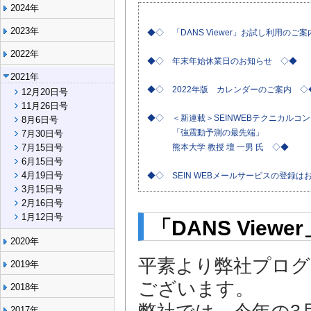
2024年
2023年
◆◇ 「DANS Viewer」お試し利用のご
2022年
◆◇ 年末年始休業日のお知らせ ◇◆
2021年
◆◇ 2022年版 カレンダーのご案内 ◇
12月20日号
11月26日号
◆◇ ＜新連載＞SEINWEBテクニカルコ
8月6日号
「強震動予測の最先端」
7月30日号
7月15日号
熊本大学 教授 壇 一男 氏 ◇◆
6月15日号
4月19日号
◆◇ SEIN WEBメールサービスの登録
3月15日号
2月16日号
1月12日号
「DANS Vie
2020年
平素より弊社プロ
2019年
ございます。
2018年
2017年