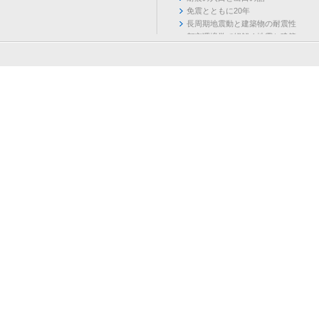
免震とともに20年
長周期地震動と建築物の耐震性
都市環境学で紐解く地震と建築