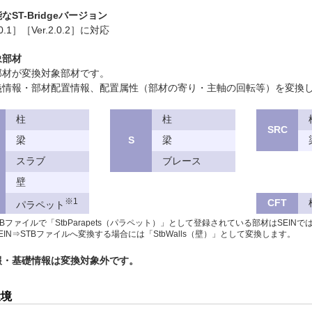
ST-Bridgeバージョン
0.1］［Ver.2.0.2］に対応
象部材
材が変換対象部材です。
情報・部材配置情報、配置属性（部材の寄り・主軸の回転等）を変換
柱
柱
SRC
梁
S
梁
スラブ
ブレース
壁
※1
CFT
パラペット
TBファイルで「StbParapets（パラペット）」として登録されている部材はSEI
EIN⇒STBファイルへ変換する場合には「StbWalls（壁）」として変換します。
報・基礎情報は変換対象外です。
環境