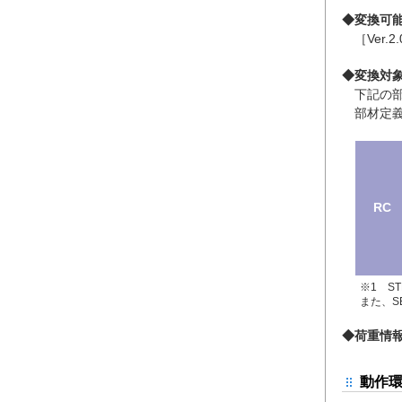
◆変換可能な
［Ver.2.
◆変換対
下記の部
部材定義
RC
※1 S
また、S
◆荷重情
動作