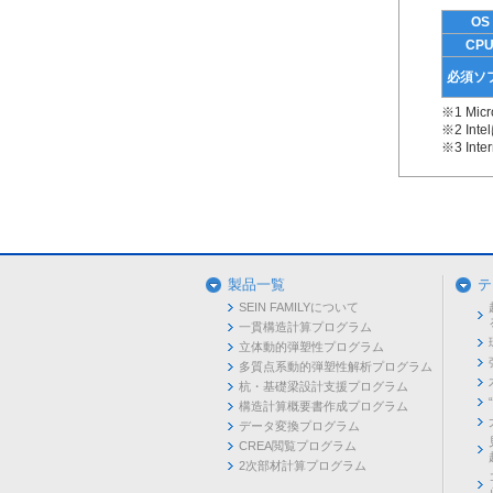
OS
CP
必須ソ
※1 Mic
※2 Int
※3 In
製品一覧
テ
SEIN FAMILYについて
一貫構造計算プログラム
立体動的弾塑性プログラム
多質点系動的弾塑性解析プログラム
杭・基礎梁設計支援プログラム
構造計算概要書作成プログラム
データ変換プログラム
CREA閲覧プログラム
2次部材計算プログラム