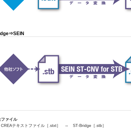
idge⇒SEIN
象ファイル
 CREAテキストファイル［.stxt］ ⇔ ST-Bridge［.stb］