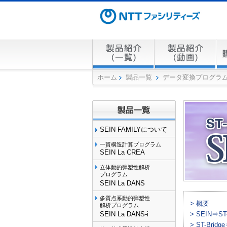
ホーム
製品一覧
データ変換プログラム S
SEIN FAMILYについて
一貫構造計算プログラム
SEIN La CREA
立体動的弾塑性解析
プログラム
SEIN La DANS
多質点系動的弾塑性
> 概要
解析プログラム
SEIN La DANS-i
> SEIN⇒ST-
> ST-Bridg