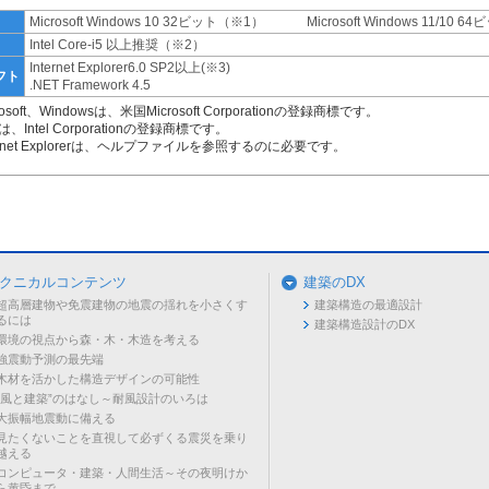
Microsoft Windows 10 32ビット（※1） Microsoft Windows 11/10 
U
Intel Core-i5 以上推奨（※2）
Internet Explorer6.0 SP2以上(※3)
フト
.NET Framework 4.5
rosoft、Windowsは、米国Microsoft Corporationの登録商標です。
elは、Intel Corporationの登録商標です。
ternet Explorerは、ヘルプファイルを参照するのに必要です。
クニカルコンテンツ
建築のDX
超高層建物や免震建物の地震の揺れを小さくす
建築構造の最適設計
るには
建築構造設計のDX
環境の視点から森・木・木造を考える
強震動予測の最先端
木材を活かした構造デザインの可能性
“風と建築”のはなし～耐風設計のいろは
大振幅地震動に備える
見たくないことを直視して必ずくる震災を乗り
越える
コンピュータ・建築・人間生活～その夜明けか
ら黄昏まで