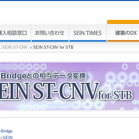
EIN ST-CNV
SEIN ST-CNV for STB
Bridge
e⇒SEIN