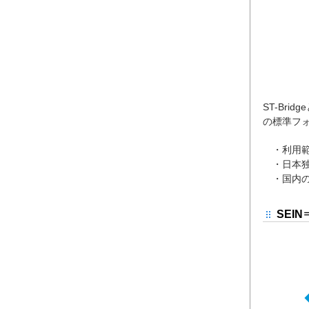
ST-Bri
の標準フ
・利用範
・日本独
・国内の
SEIN⇒