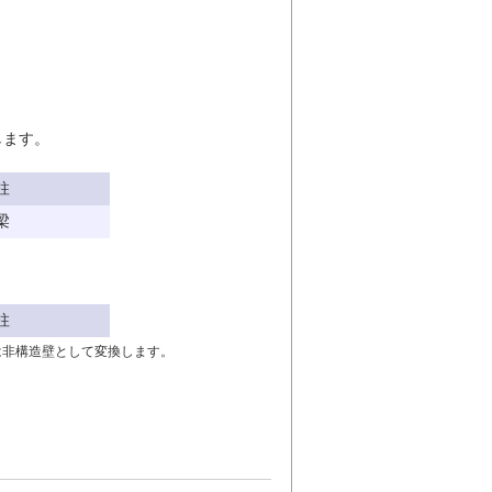
します。
柱
梁
柱
Nでは非構造壁として変換します。