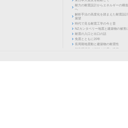
耐力の耐震設計からエネルギーの構
へ
解析手法の高度化を踏まえた耐震設
展望
時代で見る耐震工学の今と昔
NZカンタベリー地震と建築物の被害
耐震の入口と出口の話
免震とともに20年
長周期地震動と建築物の耐震性
都市環境学で紐解く地震と建築