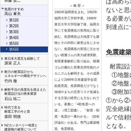
は高めら
齊藤 賢二
＜ 略 歴 ＞
ないと思
免震のすすめ
1960年福岡県生まれ。1982年
高山 峯夫
る必要が
福岡大学工学部卒業。1986年
第1回
東京大学大学院修了後、福岡大
到達点に
第2回
学にて免震構造の実用化に取り
第3回
組む。免震構造は大地震でも建
第4回
物とその内部に被害は生じさせ
第5回
第6回
ない。免震構造の実現に欠かせ
免震建
ない積層ゴムの実大破壊実験、
東日本大震災を経験して
有限要素解析に取り組み、積層
源栄 正人
耐震設
ゴムの優れた荷重支持性能のメ
耐力の耐震設計から
カニズムを解明する。その成果
①地盤
エネルギーの構造デザインへ
により1998年日本建築学会奨
竹内 徹
②地盤
励賞受賞。免震構造だけでなく
解析手法の高度化を踏まえた
③附加
地域やまちの災害リスク低減を
耐震設計法の将来展望
する方策の研究にも力をいれて
石山 祐二
①から②
いる。著書に「4秒免震への
時代で見る
完全絶縁
道」（理工図書）、「耐震・制
耐震工学の今と昔
ルで信頼
柴田 明徳
震・免震が一番わかる」（技術
評論社）がある。専門は建築構
となる。
NZカンタベリー地震と
造、免震構造。
建築物の被害について