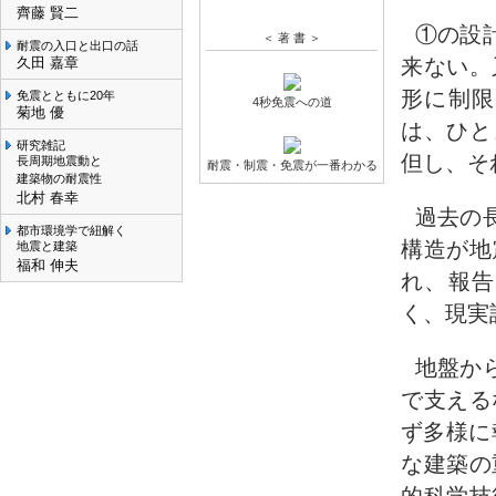
齊藤 賢二
①の設
＜ 著 書 ＞
耐震の入口と出口の話
久田 嘉章
来ない。
形に制限
免震とともに20年
4秒免震への道
菊地 優
は、ひと
研究雑記
但し、そ
長周期地震動と
耐震・制震・免震が一番わかる
建築物の耐震性
北村 春幸
過去の
都市環境学で紐解く
構造が地
地震と建築
福和 伸夫
れ、報告
く、現実
地盤か
で支える
ず多様に
な建築の