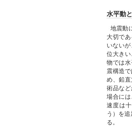
水平動
地震動
大切であ
いないが
位大きい
物では水
震構造で
め、鉛直
術品など
場合には
速度は十
う）を追
る。