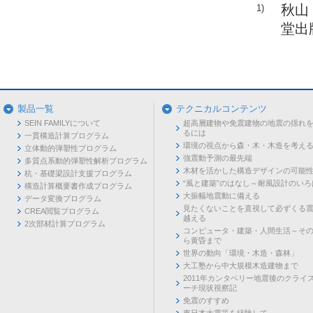
秋山
1)
堂出
製品一覧
テクニカルコンテンツ
SEIN FAMILYについて
超高層建物や免震建物の地震の揺れ
るには
一貫構造計算プログラム
環境の視点から森・木・木造を考え
立体動的弾塑性プログラム
強震動予測の最先端
多質点系動的弾塑性解析プログラム
木材を活かした構造デザインの可能
杭・基礎梁設計支援プログラム
“風と建築”のはなし～耐風設計のいろ
構造計算概要書作成プログラム
大振幅地震動に備える
データ変換プログラム
見たくないことを直視して必ずくる
CREA閲覧プログラム
越える
2次部材計算プログラム
コンピュータ・建築・人間生活～そ
ら黄昏まで
世界の動向「環境・木造・森林」
大工塾から中大規模木造建物まで
2011年カンタベリー地震後のクライ
ーチ現状視察記
免震のすすめ
東日本大震災を経験して