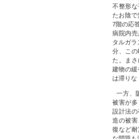
不整形な
たお陰で
7階の応答
病院内売
タルガラ
分、この
た。まさ
建物の緩
は滞りな
一方、
被害が多
設計法の
造の被害
復など耐
な問題も