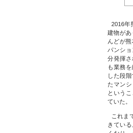
201
建物があ
んどが熊
パンショ
分発揮さ
も業務を
した段階
たマンシ
というこ
ていた。
これま
きている