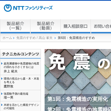
ホーム
免震のすすめ / 高山 峯夫
第6回：免震構造のすすめ
テクニカルコンテンツ
超高層建物や免震建物の地震
の揺れを小さくするには
井上 範夫
環境の視点から森・木・木造
を考える
鷹野敦
強震動予測の最先端
壇一男
第1回：免震構造の実用化
木材を活かした構造デザイン
第2回：免震構造の地震時
の可能性