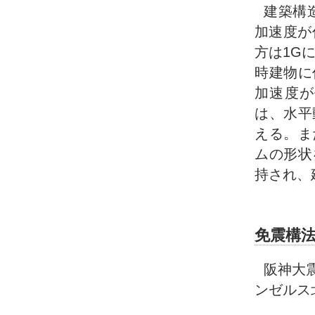
建築構
加速度が
方は1G
時建物に
加速度が
は、水平
える。ま
ムの形状
持され、
免震構
阪神大震
ンゼルス