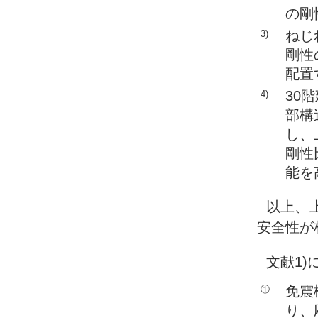
の剛
ねじ
3)
剛性
配置
30
4)
部構
し、
剛性
能を
以上、
安全性が
文献1
免震
①
り、