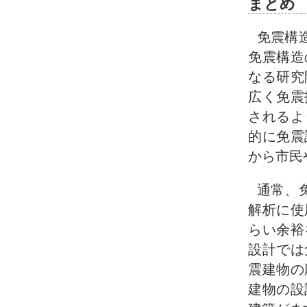
まとめ
免震構
免震構造
なる研究
広く免震
されるよ
的に免震
から市民
通常、
解析に使
らい余裕
設計では
震建物の
建物の設