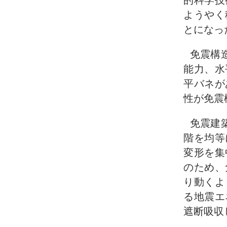
的科学技
ようやく
とになっ
免震構
能力、水
平バネが
性が免震
免震建
階を均等
変形を集
のため、
り動くよ
る地震エ
遮断吸収