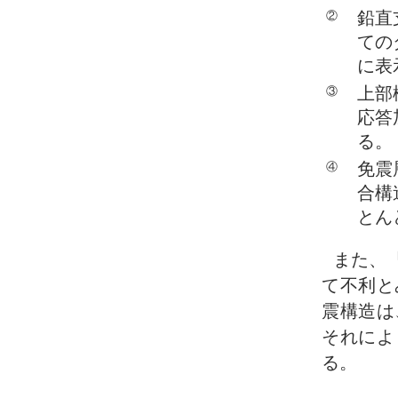
鉛直
②
ての
に表
上部
③
応答
る。
免震
④
合構
とん
また、
て不利と
震構造は
それによ
る。