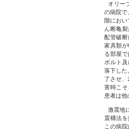
オリー
の病院で
階におい
ん断亀裂
配管破断
家具類が
る部屋で
ボルト及
落下した
了させ、
害時こそ
患者は他
激震地
震構法を
この病院