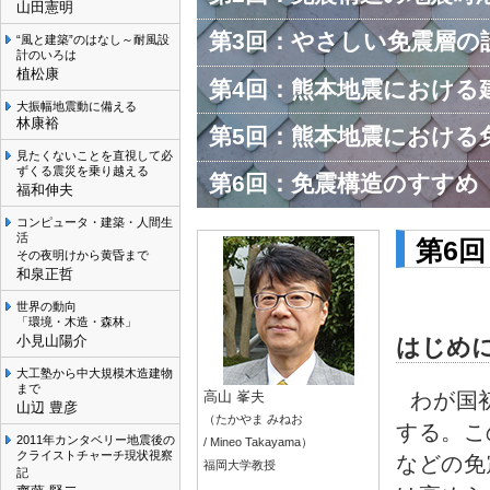
山田憲明
第3回：やさしい免震層の
“風と建築”のはなし～耐風設
計のいろは
植松康
第4回：熊本地震における
大振幅地震動に備える
林康裕
第5回：熊本地震における
見たくないことを直視して必
ずくる震災を乗り越える
第6回：免震構造のすすめ
福和伸夫
コンピュータ・建築・人間生
活
第6
その夜明けから黄昏まで
和泉正哲
世界の動向
「環境・木造・森林」
小見山陽介
はじめ
大工塾から中大規模木造建物
まで
わが国
高山 峯夫
山辺 豊彦
（たかやま みねお
する。こ
2011年カンタベリー地震後の
/ Mineo Takayama）
クライストチャーチ現状視察
などの免
福岡大学教授
記