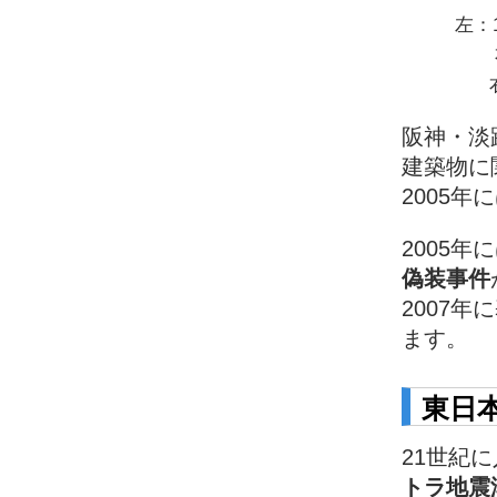
左：
阪神・淡
建築物に
2005
2005
偽装事件
2007
ます。
東日
21世紀
トラ地震