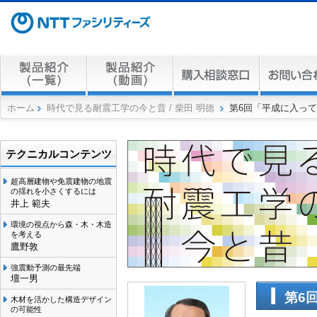
ホーム
時代で見る耐震工学の今と昔 / 柴田 明徳
第6回「平成に入って
テクニカルコンテンツ
超高層建物や免震建物の地震
の揺れを小さくするには
井上 範夫
環境の視点から森・木・木造
を考える
鷹野敦
強震動予測の最先端
壇一男
第6
木材を活かした構造デザイン
の可能性