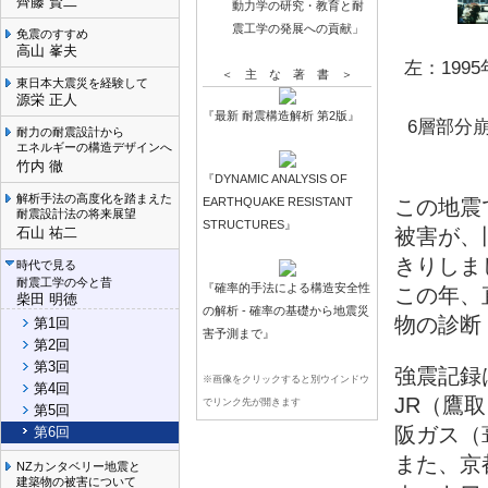
齊藤 賢二
動力学の研究・教育と耐
震工学の発展への貢献」
免震のすすめ
高山 峯夫
左：199
＜ 主 な 著 書 ＞
東日本大震災を経験して
源栄 正人
『最新 耐震構造解析 第2版』
6層部分
耐力の耐震設計から
エネルギーの構造デザインへ
竹内 徹
『DYNAMIC ANALYSIS OF
解析手法の高度化を踏まえた
EARTHQUAKE RESISTANT
この地震
耐震設計法の将来展望
STRUCTURES』
石山 祐二
被害が、
きりしま
時代で見る
耐震工学の今と昔
『確率的手法による構造安全性
この年、
柴田 明徳
の解析 - 確率の基礎から地震災
物の診断
第1回
害予測まで』
第2回
第3回
強震記録
※画像をクリックすると別ウインドウ
第4回
JR（鷹
でリンク先が開きます
第5回
阪ガス（
第6回
また、京
NZカンタベリー地震と
建築物の被害について