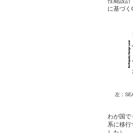
性能設計
に基づくC
左：SE
わが国で
系に移行
した）。