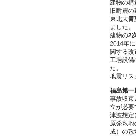
建物の構
旧耐震の
東北大
青
ました。
建物の
2
2014
関する改
工場設備
た。
地震リス
福島第一
事故収束
立が必要
津波想定
原発敷地
成）の敷地