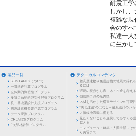
耐震工学
しかし、
複雑な現
会のすべ
私達一人
に生かし
製品一覧
テクニカルコンテンツ
SEIN FAMILYについて
超高層建物や免震建物の地震の揺れ
るには
一貫構造計算プログラム
環境の視点から森・木・木造を考え
立体動的弾塑性プログラム
強震動予測の最先端
多質点系動的弾塑性解析プログラム
木材を活かした構造デザインの可能
杭・基礎梁設計支援プログラム
“風と建築”のはなし～耐風設計のいろ
構造計算概要書作成プログラム
大振幅地震動に備える
データ変換プログラム
見たくないことを直視して必ずくる
CREA閲覧プログラム
越える
2次部材計算プログラム
コンピュータ・建築・人間生活～そ
ら黄昏まで