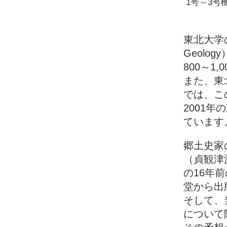
1号～3号
東北大学の
Geol
800～
また、東北大
では、こ
2001
ています
郷土史家
（貞観津
の16年
堂から出
そして、
について