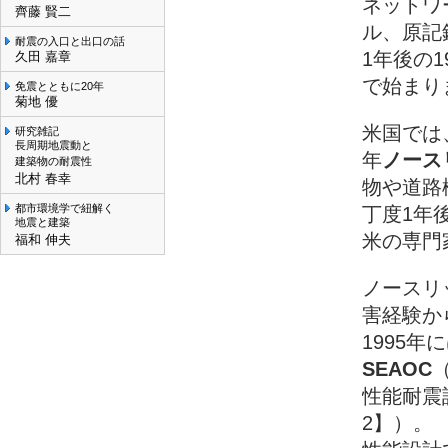
ネットワ
齊藤 賢二
ル、原記
耐震の入口と出口の話
1年後の
久田 嘉章
で始まり
免震とともに20年
菊地 優
米国では
研究雑記
長周期地震動と
年
ノース
建築物の耐震性
北村 春幸
物や道路
都市環境学で紐解く
丁度1年
地震と建築
米の専門
福和 伸夫
ノースリッ
害経験か
1995
SEAOC
性能耐震設
2】）。