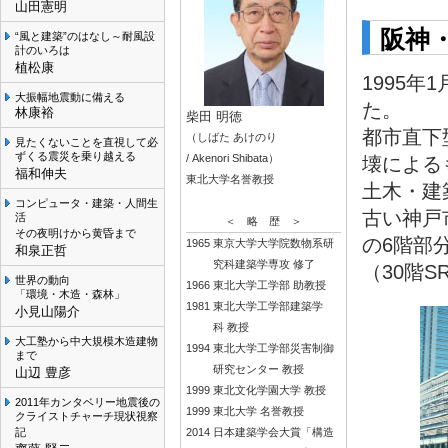
山田憲明
阪神
“風と建築”のはなし～耐風設
計のいろは
植松康
1995年
大振幅地震動に備える
た。
林康裕
柴田 明徳
都市直下
（しばた あけのり
見たくないことを直視して必
ずくる震災を乗り越える
/ Akenori Shibata）
壊による
福和伸夫
東北大学名誉教授
土木・建
コンピュータ・建築・人間生
古い神戸
活
＜ 略 歴 ＞
その夜明けから黄昏まで
の6階部
1965
東京大学大学院数物系研
和泉正哲
究科建築学専攻 修了
（30階
世界の動向
1966
東北大学工学部 助教授
「環境・木造・森林」
1981
東北大学工学部建築学
小見山陽介
科 教授
大工塾から中大規模木造建物
1994
東北大学工学部災害制御
まで
研究センター 教授
山辺 豊彦
1999
東北文化学園大学 教授
2011年カンタベリー地震後の
1999
東北大学 名誉教授
クライストチャーチ現状視察
記
2014
日本建築学会大賞「構造