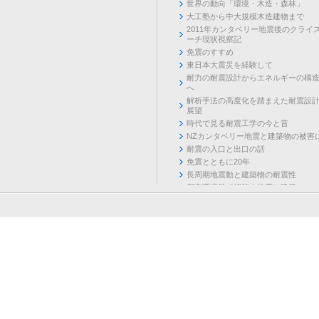
世界の動向「環境・木造・森林」
大工塾から中大規模木造建物まで
2011年カンタベリー地震後のクライ
ーチ現状視察記
免震のすすめ
東日本大震災を経験して
耐力の耐震設計からエネルギーの構
へ
解析手法の高度化を踏まえた耐震設
展望
時代で見る耐震工学の今と昔
NZカンタベリー地震と建築物の被害
耐震の入口と出口の話
免震とともに20年
長周期地震動と建築物の耐震性
都市環境学で紐解く地震と建築