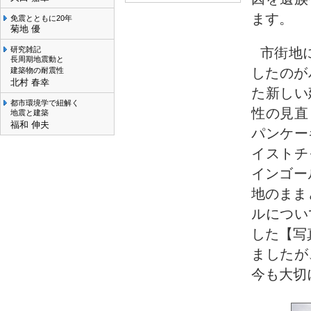
ます。
免震とともに20年
菊地 優
市街地
研究雑記
長周期地震動と
したのが
建築物の耐震性
北村 春幸
た新しい
都市環境学で紐解く
性の見直
地震と建築
福和 伸夫
パンケー
イストチ
インゴー
地のまま
ルについ
した【写
ましたが
今も大切