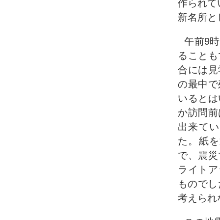
作られて
新名所と
午前9
ることも
合には見
の最中で
いるとは
か訪問前
出来てい
た。紙を
で、震災
ライトア
ものでし
考えられ