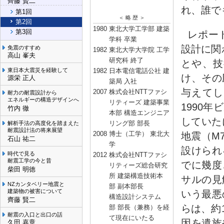
齊藤 賢二
れ、誰で
第1回
＜ 略 歴 ＞
第2回
1980
東北大学工学部 建築
第3回
レポー
学科 卒業
設計に関
免震のすすめ
1982
東北大学大学院 工学
高山 峯夫
研究科 終了
とや、技
東日本大震災を経験して
1982
日本電信電話公社 建
け、その
源栄 正人
築局 入社
与えてし
2007
株式会社NTTファシ
耐力の耐震設計から
エネルギーの構造デザインへ
リティーズ 建築事業
1990
竹内 徹
本部 構造エンジニア
していた
リング部 部長
解析手法の高度化を踏まえた
耐震設計法の将来展望
2008
博士（工学） 東北大
地震（M
石山 祐二
学
設けられ
時代で見る
2012
株式会社NTTファシ
耐震工学の今と昔
でに幾度
リティーズ総合研究
柴田 明徳
所 建築構造技術本
サルの見
NZカンタベリー地震と
部 副本部長
建築物の被害について
いう最悪
構造設計システム
齊藤 賢二
らは、約
部 部長（兼務）を経
耐震の入口と出口の話
て現在にいたる
因を遺族
久田 嘉章