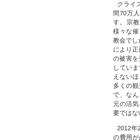
クライ
間70万
す。宗教
様々な催
教会でし
により正
の被害を
していま
えないほ
多くの観
で、なん
元の活気
要ではな
2012
の費用が