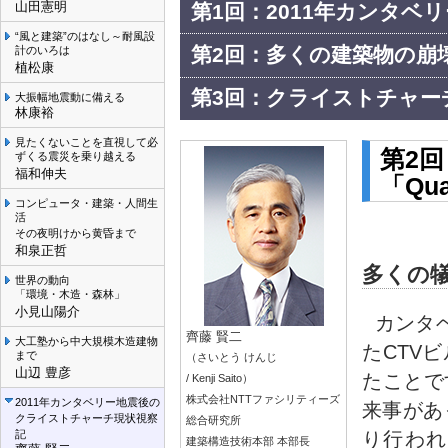
山田憲明
第1回：2011年カンタベ
“風と建築”のはなし～耐風設
第2回：多くの建築物の崩壊と
計のいろは
植松康
第3回：クライストチャー
大振幅地震動に備える
林康裕
見たくないことを直視して必
第2
ずくる震災を乗り越える
福和伸夫
「Qua
コンピュータ・建築・人間生
活
その夜明けから黄昏まで
和泉正哲
多くの
世界の動向
「環境・木造・森林」
小見山陽介
カンタ
齊藤 賢二
大工塾から中大規模木造建物
たCTV
まで
（さいとう けんじ
山辺 豊彦
たことで
/ Kenji Saito）
株式会社NTTファシリティーズ
2011年カンタベリー地震後の
来事があっ
クライストチャーチ現状視察
総合研究所
り行われ
記
建築構造技術本部 本部長