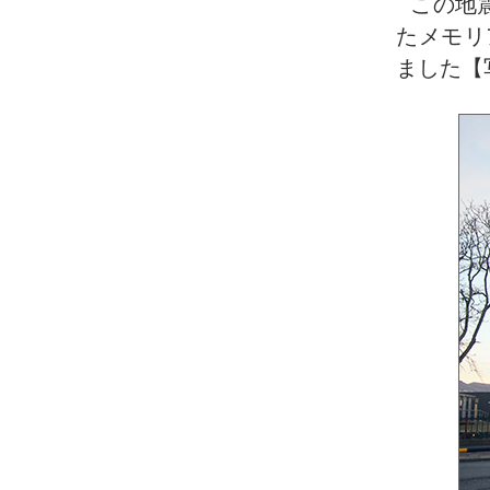
この地
たメモリ
ました【