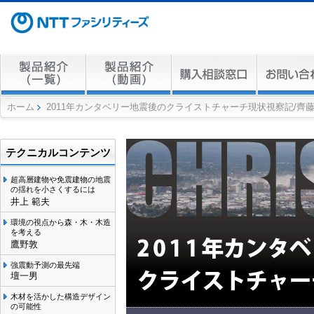
ホーム
2011年カンタベリー地震後のクライストチャーチ現状視察記/齊
テクニカルコンテンツ
超高層建物や免震建物の地震
の揺れを小さくするには
井上 範夫
環境の視点から森・木・木造
を考える
鷹野敦
強震動予測の最先端
壇一男
木材を活かした構造デザイン
の可能性