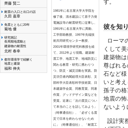
す。
齊藤 賢二
1981年に名古屋大学大学院を
耐震の入口と出口の話
久田 嘉章
修了後、清水建設にて原子力発
電施設等の耐震研究に従事し、
免震とともに20年
彼を知
菊地 優
1991年に名古屋大学に異動、
工学部助教授、1997年先端技
研究雑記
ローマ
術共同研究センター教授、
長周期地震動と
建築物の耐震性
2001年環境学研究科教授を経
くして美
北村 春幸
て、2012年より現職。建築耐
建築物は
震工学、地震工学、地域防災に
都市環境学で紐解く
地震と建築
尊ばれる
関わる教育・研究に携わりつ
福和 伸夫
つ、防災・減災活動を実践。防
石など様
災功労者内閣総理大臣表彰、文
いと考え
部科学大臣表彰科学技術賞、日
本建築学会賞、同教育賞、同著
孫子の格
作賞、グッドデザイン賞などを
地震の怖
受賞。近著に「次の震災につい
ないよう
て本当のことを話してみよう」
（時事通信社）、「必ずくる震
災で日本を終わらせないため
設計実
に」（時事通信社）、「耐震工