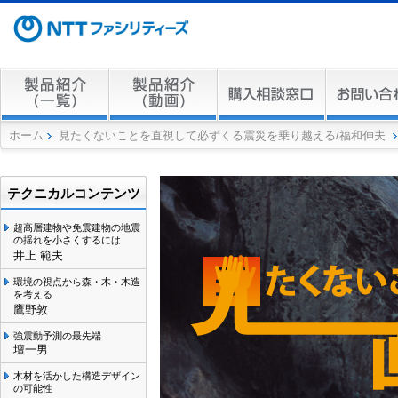
ホーム
見たくないことを直視して必ずくる震災を乗り越える/福和伸夫
テクニカルコンテンツ
超高層建物や免震建物の地震
の揺れを小さくするには
井上 範夫
環境の視点から森・木・木造
を考える
鷹野敦
強震動予測の最先端
壇一男
木材を活かした構造デザイン
の可能性