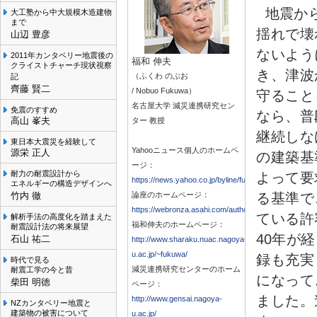
地震か
大工塾から中大規模木造建物
まで
揺れで壊
山辺 豊彦
ないよう
2011年カンタベリー地震後の
福和 伸夫
クライストチャーチ現状視察
き、津波
（ふくわ のぶお
記
齊藤 賢二
/ Nobuo Fukuwa）
守ること
名古屋大学 減災連携研究セン
免震のすすめ
なら、普
高山 峯夫
ター 教授
継続しな
東日本大震災を経験して
Yahooニュース個人のホームペ
源栄 正人
の建築基
ージ：
耐力の耐震設計から
よって要
https://news.yahoo.co.jp/byline/fukuwanobuo/
エネルギーの構造デザインへ
竹内 徹
論座のホームページ：
る基準で
https://webronza.asahi.com/authors/2017083100005.
ている許
解析手法の高度化を踏まえた
福和伸夫のホームページ：
耐震設計法の将来展望
40年が
石山 祐二
http://www.sharaku.nuac.nagoya-
u.ac.jp/~fukuwa/
録も充実
時代で見る
減災連携研究センターのホーム
耐震工学の今と昔
になって
柴田 明徳
ページ：
ました。
http://www.gensai.nagoya-
NZカンタベリー地震と
建築物の被害について
u.ac.jp/