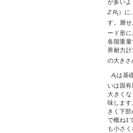
が多いよ
Z
R
）に
t
す。層せ
ード形に
各階重量
界耐力計
の大きさ
A
は基
i
いは固有
大きくな
味します
きく下部
で概ね1
も小さく