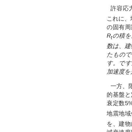
許容応
これに、
の固有周
R
の積を
t
数は、建
たもので
す。です
加速度を
一方、
的基盤と
衰定数5
地震地域
を、建物