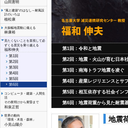
山田憲明
“風と建築”のはなし～耐風設
計のいろは
植松康
大振幅地震動に備える
林康裕
見たくないことを直視して必
ずくる震災を乗り越える
第1回：令和と地震
福和伸夫
第1回
第2回：地震・火山が育む日本
第2回
第3回
第3回：南海トラフ地震を凌ぐ
第4回
第5回
第4回：産業レジリエンスとサ
第6回
第5回：相互依存する社会イン
コンピュータ・建築・人間生
活
その夜明けから黄昏まで
第6回：地震荷重から見た耐震
和泉正哲
世界の動向
地震
「環境・木造・森林」
小見山陽介