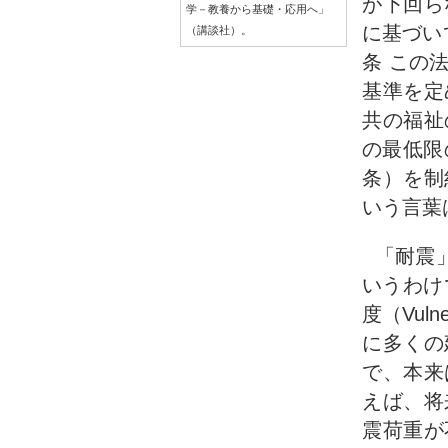
が下回ら
学－教養から基礎・応用へ」
に基づい
（講談社）。
条 この
基準を定
共の福祉
の最低限
条）を制
いう言葉
「耐震
いうわけ
度（Vul
に多くの
で、本来
えば、将
震荷重が