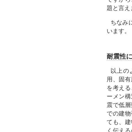
題と言え
ちなみ
います。
耐震性
以上の
用、固有
を考える
ーメン構
震で低層
での建物
ても、建
く伝える