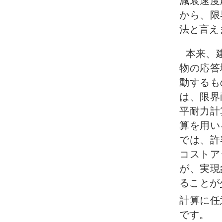
減衰速度
から、限
法と言え
本来、
物の応答
動するも
は、限界
平耐力計
算を用い
では、許
コストア
が、実現
ることが
計算に任
です。