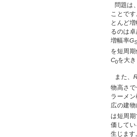
問題は
ことです
とんど増
るのは卓
増幅率
G
を短周期
C
を大き
0
また、
物高さで
ラーメン
広の建物
は短周期
価してい
生じます