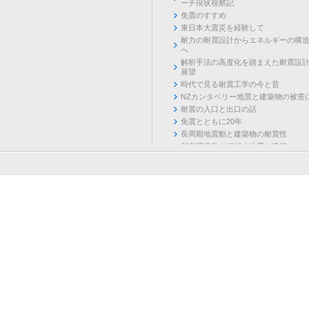
ーチ現状視察記
免震のすすめ
東日本大震災を経験して
耐力の耐震設計からエネルギーの構
へ
解析手法の高度化を踏まえた耐震設
展望
時代で見る耐震工学の今と昔
NZカンタベリー地震と建築物の被害
耐震の入口と出口の話
免震とともに20年
長周期地震動と建築物の耐震性
都市環境学で紐解く地震と建築