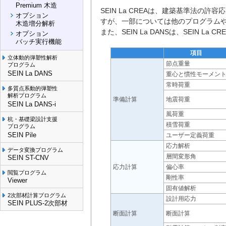
Premium 木造
SEIN La CREAは、建築基準法
オプション
すが、一部については他のプログラム
木造増分解析
また、SEIN La DANSは、SEIN
オプション
バッチ実行機能
項目
立体動的弾塑性解析
節点重量
プログラム
SEIN La DANS
重心と慣性モーメン
常時荷重
多質点系動的弾塑性
解析プログラム
準備計算
地震荷重
SEIN La DANS-i
風荷重
杭・基礎梁設計支援
積雪荷重
プログラム
SEIN Pile
ユーザー定義荷重
応力解析
データ変換プログラム
層間変形角
SEIN ST-CNV
応力計算
偏心率
閲覧プログラム
剛性率
Viewer
固有値解析
2次部材計算プログラム
設計用応力
SEIN PLUS-2次部材
断面計算
断面計算