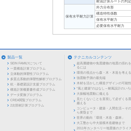
耐震計算ルートの判
外力分布形
構造特性係数
保有水平耐力計算
保有水平耐力
必要保有水平耐力
製品一覧
テクニカルコンテンツ
SEIN FAMILYについて
超高層建物や免震建物の地震の揺れ
るには
一貫構造計算プログラム
環境の視点から森・木・木造を考え
立体動的弾塑性プログラム
強震動予測の最先端
多質点系動的弾塑性解析プログラム
木材を活かした構造デザインの可能
杭・基礎梁設計支援プログラム
“風と建築”のはなし～耐風設計のいろ
構造計算概要書作成プログラム
大振幅地震動に備える
データ変換プログラム
見たくないことを直視して必ずくる
CREA閲覧プログラム
越える
2次部材計算プログラム
コンピュータ・建築・人間生活～そ
ら黄昏まで
世界の動向「環境・木造・森林」
大工塾から中大規模木造建物まで
2011年カンタベリー地震後のクライ